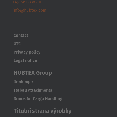
+49-661-8382-0
Česká republika
info@hubtex.com
Cesko
Deutschland
Deutsch
Contact
GTC
España
Privacy policy
Español
Legal notice
France
HUBTEX Group
Français
Genkinger
Great Britain
stabau Attachments
English
Dimos Air Cargo Handling
Italia
Titulní strana výrobky