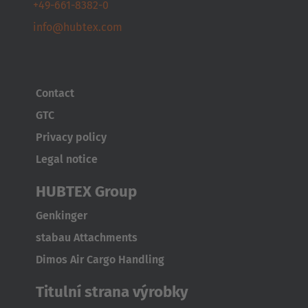
+49-661-8382-0
Česká republika
info@hubtex.com
Cesko
Deutschland
Deutsch
Contact
GTC
España
Privacy policy
Español
Legal notice
France
HUBTEX Group
Français
Genkinger
Great Britain
stabau Attachments
English
Dimos Air Cargo Handling
Italia
Titulní strana výrobky