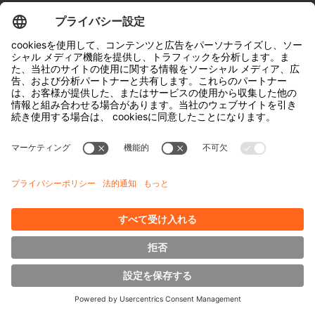
お問い合わせ
Česká republika
Cesko
Company
Hubtexについて
Deutschland
サステナビリティ
Deutsch
お問い合わせ先
España
Media
Español
Downloads
France
エネルギー管理
Français
サイドローダー
Great Britain
English
Italia