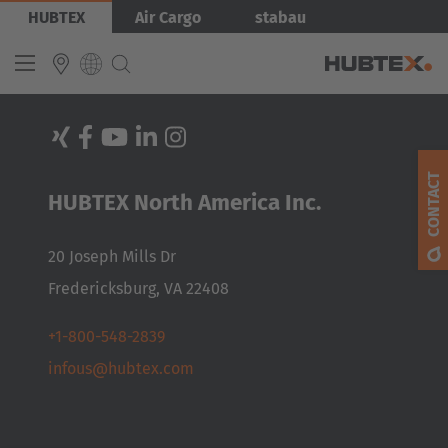
Skip
HUBTEX
Air Cargo
stabau
to
main
content
INTERNATIONAL
English
CONTACT
HUBTEX North America Inc.
Deutsch
Español
20 Joseph Mills Dr
Français
Fredericksburg, VA 22408
EUROPE
+1-800-548-2839
infous@hubtex.com
Belgium
Nederlands
Français
Deutsch