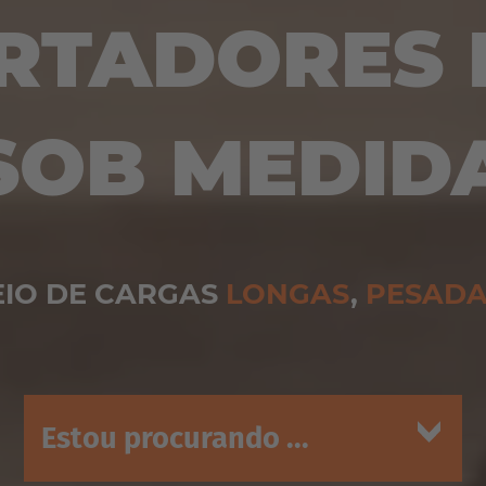
RTADORES 
SOB MEDID
IO DE CARGAS
LONGAS
,
PESAD
Estou procurando ...