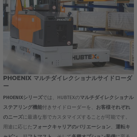
AMERICA
Brasil
Português
United States
PHOENIX マルチダイレクショナルサイドローダ
English
ー
PHOENIXシリーズ
では、HUBTEXの
マルチダイレクショナル
ASIA/PACIFIC
ステアリング機能
付きサイドローダーを、
お客様それぞれ
Australia
のニーズ
に最適な形でカスタマイズすることが可能です。
English
用途に応じた
フォークキャリアのバリエーション
、
運転キ
ャビン
、
リフトマスト
、そして
各種オプション装備
に至る