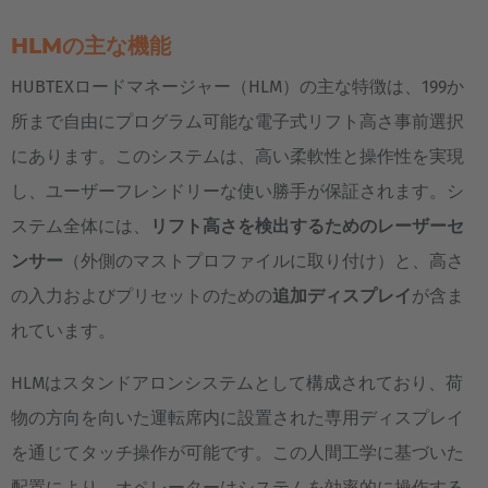
HLMの主な機能
HUBTEXロードマネージャー（HLM）の主な特徴は、199か
所まで自由にプログラム可能な電子式リフト高さ事前選択
EUROPE
にあります。このシステムは、高い柔軟性と操作性を実現
し、ユーザーフレンドリーな使い勝手が保証されます。シ
Belgium
ステム全体には、
リフト高さを検出するためのレーザーセ
Nederlands
Français
Deutsch
ンサー
（外側のマストプロファイルに取り付け）と、高さ
Česká republika
の入力およびプリセットのための
追加ディスプレイ
が含ま
Cesko
れています。
Deutschland
HLMはスタンドアロンシステムとして構成されており、荷
Deutsch
物の方向を向いた運転席内に設置された専用ディスプレイ
を通じてタッチ操作が可能です。この人間工学に基づいた
España
配置により、オペレーターはシステムを効率的に操作する