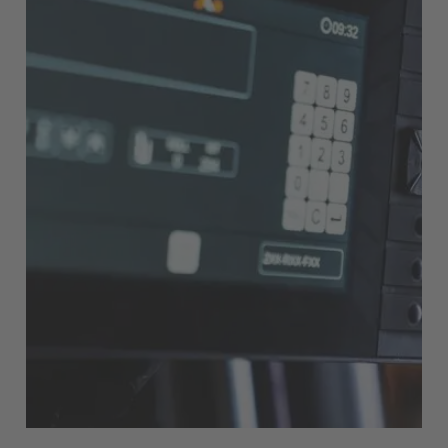
Österreich
Deutsch
Polska
Polski
Türkiye
Türkçe
English Neutral