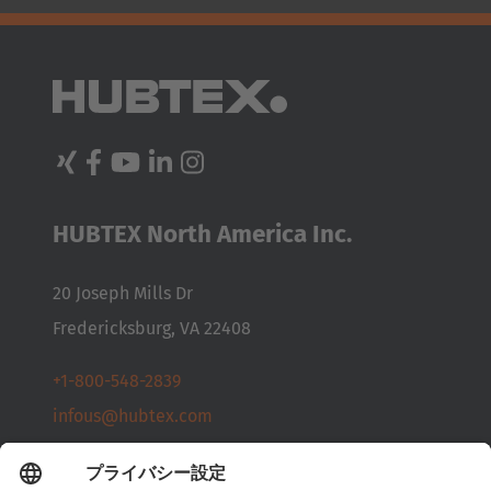
HUBTEX North America Inc.
20 Joseph Mills Dr
Fredericksburg, VA 22408
+1-800-548-2839
infous@hubtex.com