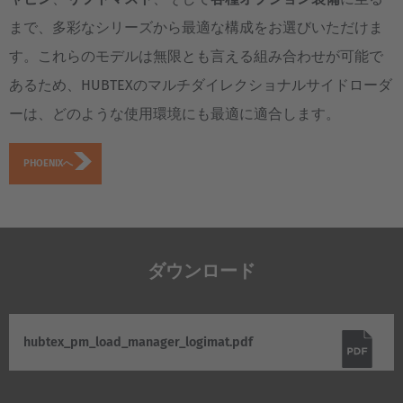
Japan
まで、多彩なシリーズから最適な構成をお選びいただけま
Japanese
す。これらのモデルは無限とも言える組み合わせが可能で
Türkiye
あるため、HUBTEXのマルチダイレクショナルサイドローダ
Türkçe
ーは、どのような使用環境にも最適に適合します。
PHOENIXへ
ダウンロード
hubtex_pm_load_manager_logimat.pdf