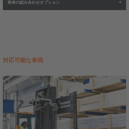
システムは直感的な
時間設定機能
に加え、
パラメーターの調
将来の組み合わせオプション
整
、
診断の実行
、さらにはシステムの
バックアップ作成
など、
豊富なメニュー機能を備えています。これにより、追加システ
ムの迅速な立ち上げやディスプレイ交換時の再設定が容易にな
新しいHLMは、将来的な技術開発にも対応できるよう設計され
ります。
ています。これには、
荷重モーメントおよび残存積載能力の監
視機能
、
重量計測装置
の統合、さらには
カメラシステム
との連
携といった機能が含まれており、現在これらの機能は試験段階
にあります。特に注目すべきなのは、HLMを水平棚位置決めシ
対応可能な車両
ステムと連携させる機能であり、これは倉庫管理システム
（WMS）から直接制御することが可能です。