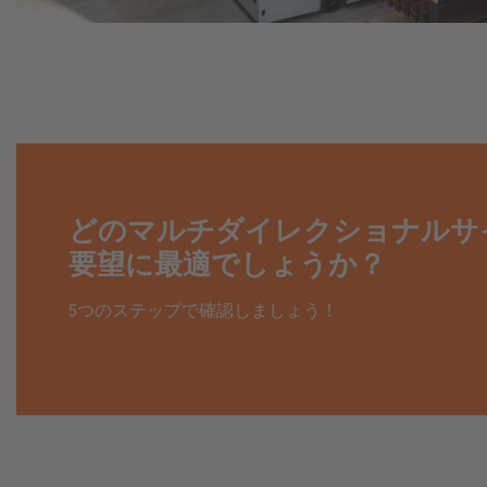
ロ
向
拠
ー
け
点
ダ
電
ー
動
お
コ
問
ン
実
い
パ
績
合
ク
わ
ト
せ
フ
ォ
ー
どのマルチダイレクショナルサ
展
ク
示
要望に最適でしょうか？
リ
会
フ
&
ト
イ
5つのステップで確認しましょう！
ベ
ン
重
ト
量
物
用
車
両
オ