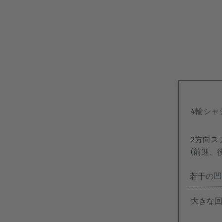
テ
ム
NEW
実
績
4輪シャ
2方向ス
(前進、
若干の凹
大きな