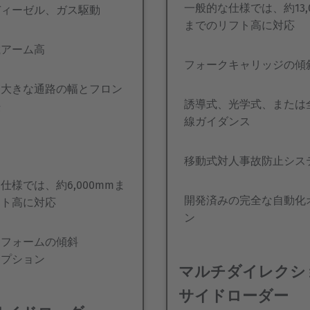
一般的な仕様では、約13,0
ディーゼル、ガス駆動
までのリフト高に対応
載アーム高
フォークキャリッジの傾
ら大きな通路の幅とフロン
誘導式、光学式、または
法
線ガイダンス
用
移動式対人事故防止シス
仕様では、約6,000mmま
開発済みの完全な自動化
フト高に対応
ン
トフォームの傾斜
オプション
マルチダイレクシ
サイドローダー