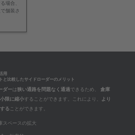
する場合、
坦で舗装さ
。
We
活用
トと比較したサイドローダーのメリット
ローダー
は
狭い通路を問題なく通過
できるため、
倉庫
小限に縮小
することができます。これにより、
より
する
ことができます。
庫スペースの拡大