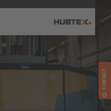
AMERICA
Brasil
Português
CONTACT
United States
English
ASIA/PACIFIC