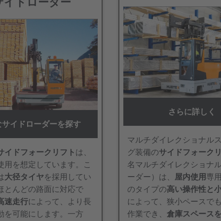
サイドローダー
さらに詳しく
なサイドローダーを探す
マルチダイレクショナル
サイドフォークリフト
は、
グ装備の
サイドフォーク
使用を想定しています。こ
名マルチダイレクショナ
は
大径タイヤ
を採用してい
ーダー）は、
屋内使用
専
ほとんどの路面に対応で
のタイプの
高い操作性と
高速走行
によって、より長
によって、狭小ペースで
動を可能にします。一方
作業でき、
倉庫スペース