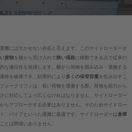
Australia
English
Japan
Japanese
運搬には欠かせない存在と言えます。このサイドローダータ
Türkiye
い貨物
を横から受け入れて
狭い通路
に移動できる点で従来の
Türkçe
的な優位性を発揮します。横から荷物を積み込み・運搬する
通路を確保でき、結果的により
多くの保管容量
を生み出すこ
フォークリフトは、長い荷物を運搬する際、荷物を前方から
さに対応してより広くなければなりません。サイドローダー
からアプローチする必要はありません。そのためサイドロー
ト、パイプといった運搬に最適です。サイドローダーは
倉庫
ことは間違いありません。