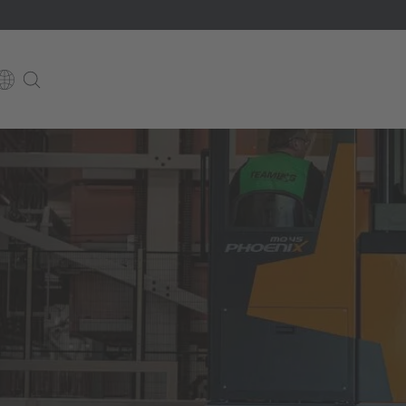
E
Italiano
ium
ds
Français
Deutsch
Luxembourg
Français
Deutsch
 republika
Nederland
Nederlands
schland
Österreich