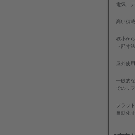
電気、
高い積
狭小か
ト部寸
屋外使
一般的な
でのリ
プラッ
自動化