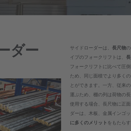
Deutsch
ña
Polska
Polski
e
Türkiye
ローダー
サイドローダーは、
長尺物
の
Türkçe
 Britain
イプのフォークリフトは、
長
English Neutral
フォークリフトに比べて圧倒
ため、同じ面積でより多くの
とができます。一方、従来の
運ぶため、棚の列は荷物の長
使用する場合、長尺物に正面
ダーは、木板、金属インゴッ
に多くのメリット
をもたらす