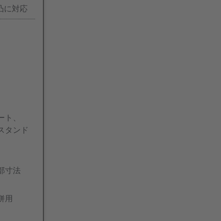
凸に対応
ート、
スタンド
部寸法
併用