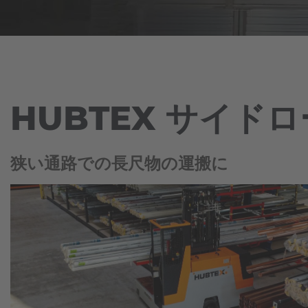
サ
ル
つ
イ
Espa
ギ
い
ド
ー
て
ロ
Español
管
ー
理
ニ
ダ
ュ
Franc
ー
自
ー
動
ス
Français
HUBTEX サイド
リ
化
＆
ー
さ
プ
チ
れ
レ
Great
ト
た
ス
ラ
English
マ
リ
狭い通路での長尺物の運搬に
ッ
ル
リ
ク
チ
ー
Italia
フ
ダ
ス
ォ
イ
ー
レ
サ
ク
ク
ス
リ
シ
テ
フ
ョ
ナ
ト
ナ
ビ
ル
リ
サ
重
テ
イ
量
ィ
ド
物