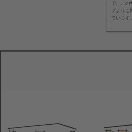
で、この
プよりも
ています
Zurück