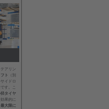
ステアリン
リフト
（別
ルサイドロ
用です。こ
小径タイヤ
も効果的に
を最大限に