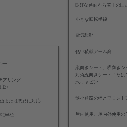
良好な路面から若干の凹
小さな回転半径
電気駆動
低い積載アーム高
シー
縦向きシート、横向きシ
対角線向きシートまたは
テアリング
式キャビン
後退)
狭小通路の幅とフロント
凸または悪路に対応
屋内使用、屋内外使用の
回転半径