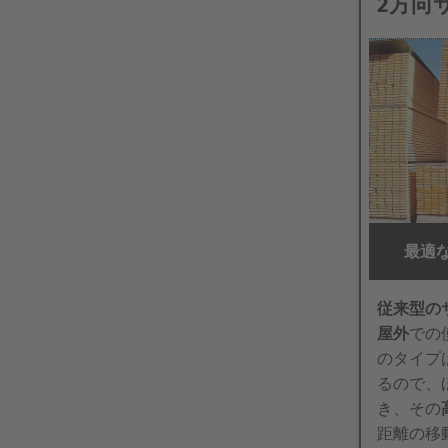
2方向
最適
従来型の
屋外
での
のタイプ
るので、
き、その
距離の移