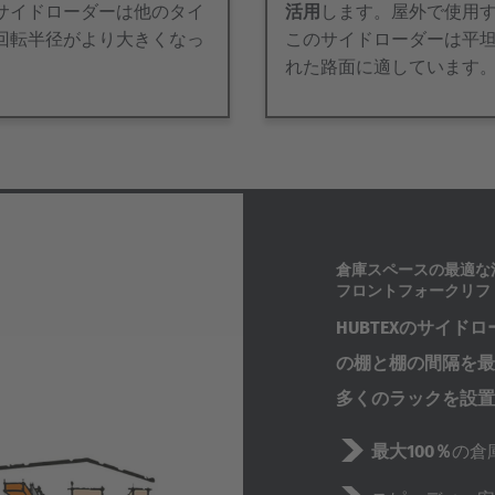
サイドローダーは他のタイ
活用
します。屋外で使用
回転半径がより大きくなっ
このサイドローダーは平
。
れた路面に適しています
倉庫スペースの最適な
フロントフォークリフ
HUBTEXのサイド
の棚と棚の間隔を最
多くのラックを設置
最大100％
の倉