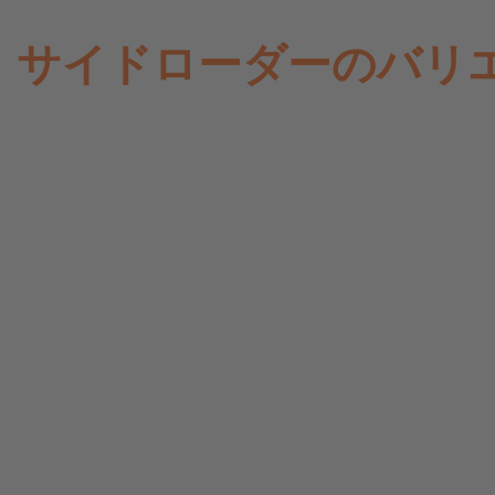
ー
ダ
ー
サイドローダーのバリ
ピ
ッ
キ
ン
グ
シ
ス
テ
ム
特
殊
車
両
ア
シ
ス
タ
ン
ス
シ
ス