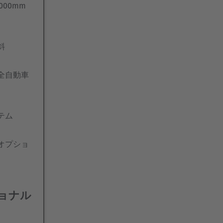
00mm
斜
全自動車
テム
オプショ
ョナル