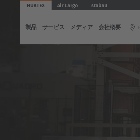
Skip
Bild
HUBTEX
Air Cargo
stabau
to
main
製品
サービス
メディア
会社概要
content
車
サ
メ
会
両
ー
デ
社
INTERNATIONAL
EUROP
ビ
ィ
概
English
ス
ア
要
電
Belg
Deutsch
動
Nederlan
マ
Español
サ
日
ル
イ
本
チ
Français
Česká
ド
に
ダ
ロ
お
イ
Cesko
ー
け
レ
ダ
る
ク
ー
HUBTEX
シ
Deut
ョ
ナ
エ
HUBTEX
Deutsch
ル
ネ
に