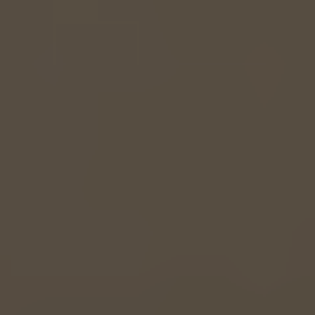
EUROPE
Belgium
Nederlands
Français
Deutsch
Česká republika
Cesko
Deutschland
Deutsch
España
Español
France
Français