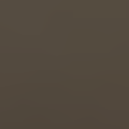
Great Britain
English
Italia
Italiano
Luxembourg
Français
Deutsch
Nederland
Nederlands
Österreich
Deutsch
Polska
Polski