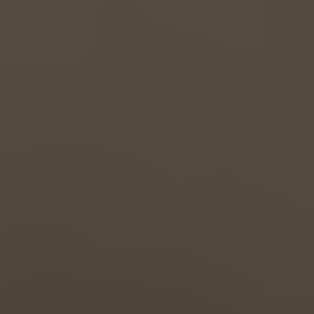
Great Britain
English
Italia
Italiano
Luxembourg
Français
Deutsch
Nederland
Nederlands
Österreich
Deutsch
Polska
Polski