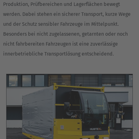
Great Britain
Produktion, Prüfbereichen und Lagerflächen bewegt
English
werden. Dabei stehen ein sicherer Transport, kurze Wege
und der Schutz sensibler Fahrzeuge im Mittelpunkt.
Italia
Besonders bei nicht zugelassenen, getarnten oder noch
Italiano
nicht fahrbereiten Fahrzeugen ist eine zuverlässige
Luxembourg
innerbetriebliche Transportlösung entscheidend.
Français
Deutsch
Nederland
Nederlands
Österreich
Deutsch
Polska
Polski