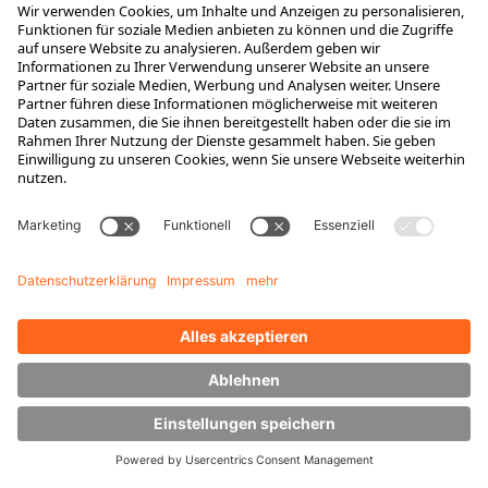
Ansprechpartner
Karriere
Ausbildung
Berufseinsteiger & Erfahrene
Das bieten wir
Das ist HUBTEX
Stellenangebote
Wissen
Downloads
Energiemanagement
Outdoor Stapler
Seitenstapler