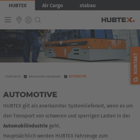
Direkt
Bild
HUBTEX
Air Cargo
stabau
zum
Inhalt
INTERNATIONAL
English
KONTAKT
Deutsch
Español
YOU
STARTSEITE
BRANCHENLOESUNGEN
AUTOMOTIVE
ARE
Français
AUTOMOTIVE
HERE
HUBTEX gilt als anerkannter Systemlieferant, wenn es um
den Transport von schweren und sperrigen Lasten in der
Automobilindustrie
geht.
Hauptsächlich werden HUBTEX Fahrzeuge zum