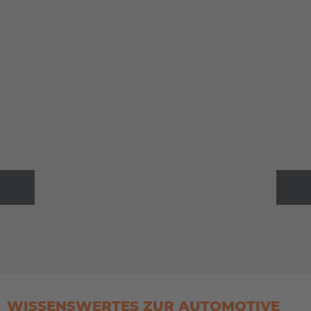
English
ASIA/PACIFIC
Australia
English
Japan
Japanese
Türkiye
Türkçe
Previous
Weiter
WISSENSWERTES ZUR AUTOMOTIVE