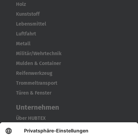
Holz
Kunststoff
Lebensmittel
Luftfahrt
Metall
Militär/Wehrtechnik
Mulden & Container
Reifenwerkzeug
Trommeltransport
Türen & Fenster
Unternehmen
Über HUBTEX
Nachhaltigkeit
Niederlassungen