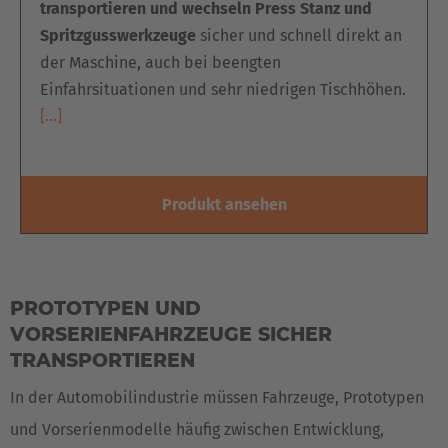
EUROPE
transportieren und wechseln Press Stanz und
Spritzgusswerkzeuge
sicher und schnell direkt an
Belgium
der Maschine, auch bei beengten
Nederlands
Français
Deutsch
Einfahrsituationen und sehr niedrigen Tischhöhen.
[…]
Česká republika
Cesko
Produkt ansehen
Deutschland
Deutsch
España
PROTOTYPEN UND
Español
VORSERIENFAHRZEUGE SICHER
TRANSPORTIEREN
France
In der Automobilindustrie müssen Fahrzeuge, Prototypen
Français
und Vorserienmodelle häufig zwischen Entwicklung,