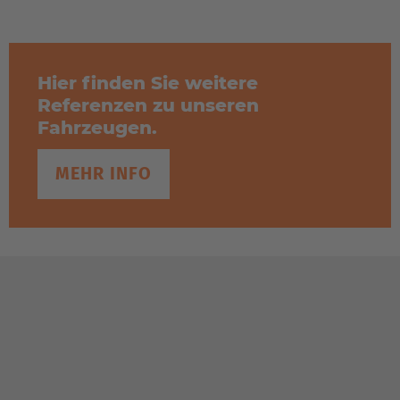
Hier finden Sie weitere
Referenzen zu unseren
Fahrzeugen.
MEHR INFO
AMERICA
Brasil
Português
United States