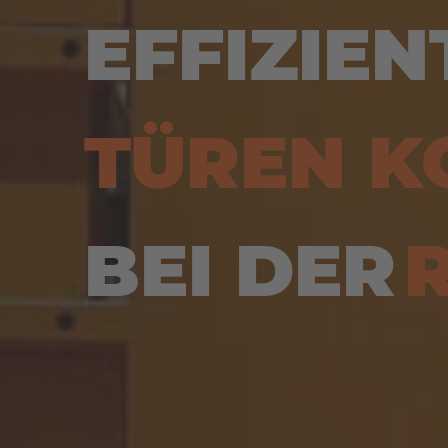
EFFIZIEN
TÜREN K
BEI DER