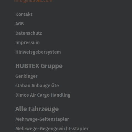
info@hubtex.com
Luxembourg
Kontakt
Français
Deutsch
AGB
Nederland
Datenschutz
Nederlands
Impressum
Hinweisgebersystem
Österreich
HUBTEX Gruppe
Deutsch
Genkinger
Polska
stabau Anbaugeräte
Polski
Dimos Air Cargo Handling
Türkiye
Alle Fahrzeuge
Türkçe
Mehrwege-Seitenstapler
English Neutral
Mehrwege-Gegengewichtsstapler