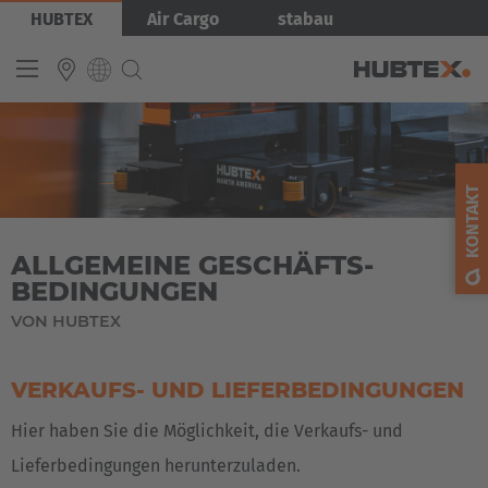
Direkt
Bild
HUBTEX
Air Cargo
stabau
zum
Inhalt
INTERNATIONAL
English
KONTAKT
Deutsch
ALLGEMEINE GESCHÄFTS­
Español
BEDINGUNGEN
Français
VON HUBTEX
VERKAUFS- UND LIEFERBEDINGUNGEN
Hier haben Sie die Möglichkeit, die Verkaufs- und
Lieferbedingungen herunterzuladen.