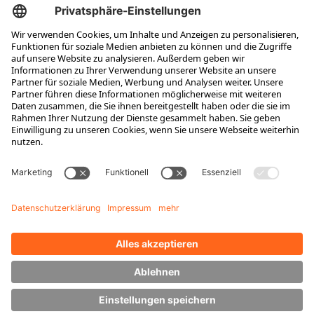
Karriere
Ausbildung
Berufseinsteiger & Erfahrene
Das bieten wir
Das ist HUBTEX
Stellenangebote
Wissen
Downloads
Energiemanagement
Outdoor Stapler
Seitenstapler
News