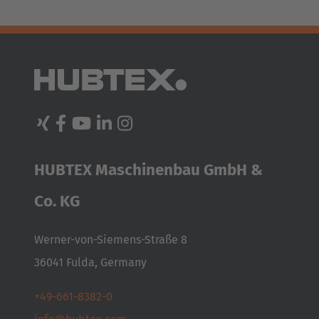
Cesko
Deutschland
Deutsch
España
Español
HUBTEX Maschinenbau GmbH &
France
Français
Co. KG
Great Britain
Werner-von-Siemens-Straße 8
English
36041 Fulda, Germany
Italia
+49-661-8382-0
Italiano