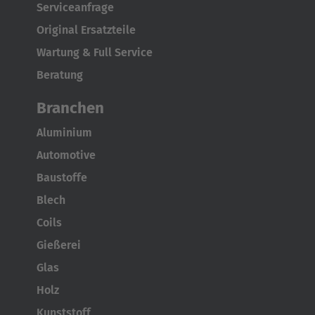
Serviceanfrage
AMERICA
Original Ersatzteile
Brasil
Wartung & Full Service
Português
Beratung
Branchen
United States
English
Aluminium
Automotive
ASIA/PACIFIC
Baustoffe
Australia
Blech
English
Coils
Gießerei
Japan
Glas
Japanese
Holz
Türkiye
Kunststoff