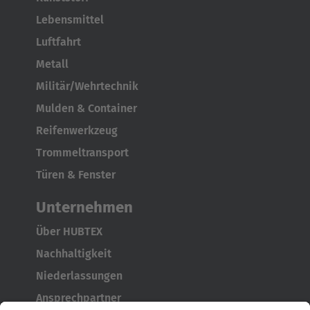
Türkçe
Lebensmittel
Luftfahrt
Metall
Militär/Wehrtechnik
Mulden & Container
Reifenwerkzeug
Trommeltransport
Türen & Fenster
Unternehmen
Über HUBTEX
Nachhaltigkeit
Niederlassungen
Ansprechpartner