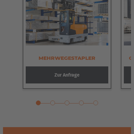
MEHRWEGESTAPLER
G
Zur Anfrage
Zurück
W