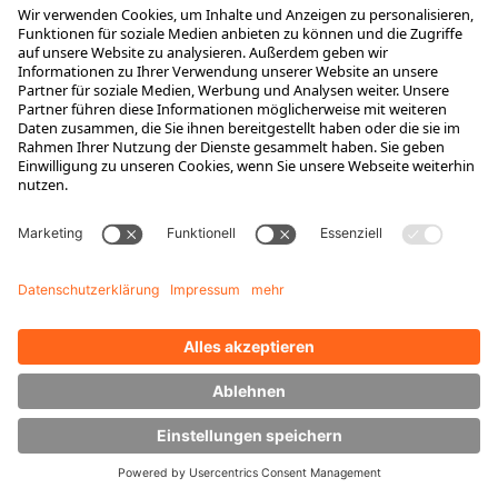
HUBTEX produziert Vierwegestapler seit 2001.
Dementsprechend sind mittlerweile auch eine Vielzahl von
interessanten
Gebrauchtgeräten
verfügbar. Vor dem Verkauf
werden diese durch erfahrende Techniker im Herstellerwerk
bei HUBTEX erneuert und in einen sehr guten Zustand
versetzt.
Durch die ausschließliche Verwendung von original
Ersatzteilen bleibt Ihr Fahrzeug ein Original HUBTEX. Unsere
Serviceberater bieten Ihnen höchste Transparenz zur
Entwicklung Ihrer Instandhaltungskosten. Individuell
zugeschnittene Instandhaltungskonzepte bieten Ihnen eine
klar kalkulierbare Kostenstruktur. Auf Wunsch analysieren wir
Ihre bisherigen Instandhaltungskosten und zeigen Ihnen
Einsparpotentiale auf. Dadurch kann auch die Investition in ein
Gebrauchtgerät eine langfristige Investition werden.