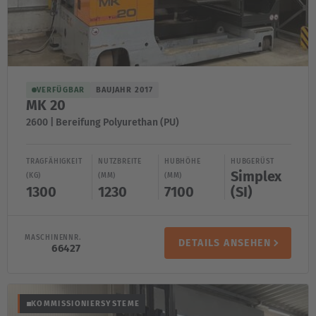
VERFÜGBAR
BAUJAHR 2017
MK 20
2600 | Bereifung Polyurethan (PU)
TRAGFÄHIGKEIT
NUTZBREITE
HUBHÖHE
HUBGERÜST
Simplex
(KG)
(MM)
(MM)
1300
1230
7100
(SI)
MASCHINENNR.
DETAILS ANSEHEN
66427
KOMMISSIONIERSYSTEME