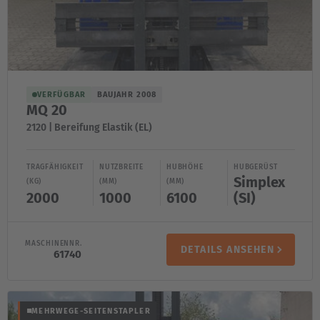
VERFÜGBAR
BAUJAHR 2008
MQ 20
2120 | Bereifung Elastik (EL)
TRAGFÄHIGKEIT
NUTZBREITE
HUBHÖHE
HUBGERÜST
Simplex
(KG)
(MM)
(MM)
2000
1000
6100
(SI)
MASCHINENNR.
DETAILS ANSEHEN
61740
MEHRWEGE-SEITENSTAPLER