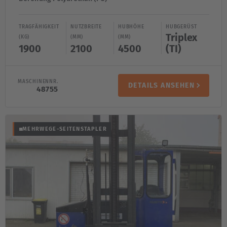
TRAGFÄHIGKEIT
NUTZBREITE
HUBHÖHE
HUBGERÜST
Triplex
(KG)
(MM)
(MM)
1900
2100
4500
(TI)
MASCHINENNR.
DETAILS ANSEHEN
48755
MEHRWEGE-SEITENSTAPLER