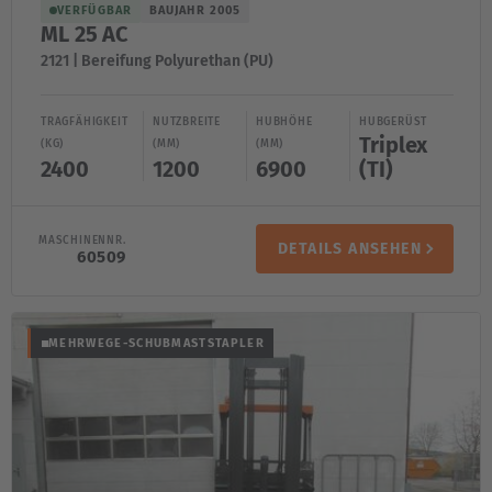
VERFÜGBAR
BAUJAHR 2005
ML 25 AC
2121 | Bereifung Polyurethan (PU)
TRAGFÄHIGKEIT
NUTZBREITE
HUBHÖHE
HUBGERÜST
Triplex
(KG)
(MM)
(MM)
2400
1200
6900
(TI)
MASCHINENNR.
DETAILS ANSEHEN
60509
MEHRWEGE-SCHUBMASTSTAPLER