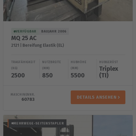
English
ASIA/PACIFIC
VERFÜGBAR
BAUJAHR 2006
Australia
MQ 25 AC
English
2121 | Bereifung Elastik (EL)
Japan
TRAGFÄHIGKEIT
NUTZBREITE
HUBHÖHE
HUBGERÜST
Japanese
Triplex
(KG)
(MM)
(MM)
2500
850
5500
(TI)
Türkiye
Türkçe
MASCHINENNR.
DETAILS ANSEHEN
60783
MEHRWEGE-SEITENSTAPLER