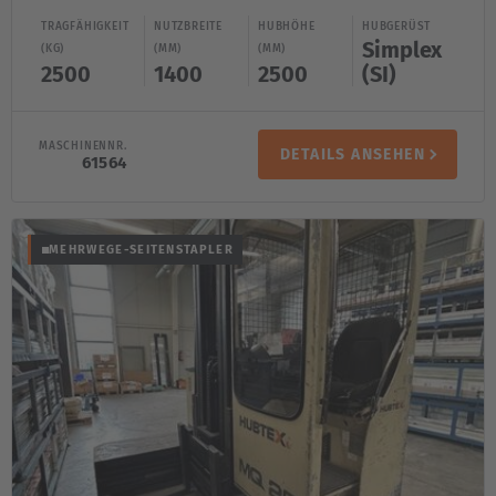
TRAGFÄHIGKEIT
NUTZBREITE
HUBHÖHE
HUBGERÜST
Simplex
(KG)
(MM)
(MM)
2500
1400
2500
(SI)
MASCHINENNR.
DETAILS ANSEHEN
61564
MEHRWEGE-SEITENSTAPLER
AMERICA
Brasil
Português
United States