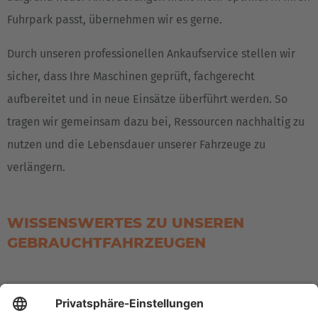
Fuhrpark passt, übernehmen wir es gerne.
Durch unseren professionellen Ankaufservice stellen wir
sicher, dass Ihre Maschinen geprüft, fachgerecht
aufbereitet und in neue Einsätze überführt werden. So
tragen wir gemeinsam dazu bei, Ressourcen nachhaltig zu
nutzen und die Lebensdauer unserer Fahrzeuge zu
verlängern.
WISSENSWERTES ZU UNSEREN
GEBRAUCHTFAHRZEUGEN
Wo kann man einen gebrauchten Vierwegestapler
kaufen?