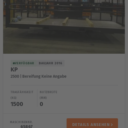
Türkiye
Türkçe
English Neutral
VERFÜGBAR
BAUJAHR 2016
KP
2500 | Bereifung Keine Angabe
TRAGFÄHIGKEIT
NUTZBREITE
(KG)
(MM)
1500
0
MASCHINENNR.
DETAILS ANSEHEN
65867