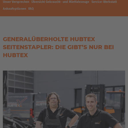
Unser Versprechen
Übersicht Gebraucht- und Mietfahrzeuge
Service-Werkstatt
Ankaufoptionen
FAQ
GENERALÜBERHOLTE HUBTEX
SEITENSTAPLER: DIE GIBT’S NUR BEI
HUBTEX