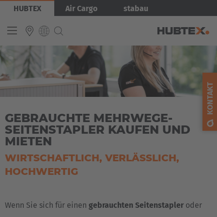
Direkt
Bild
HUBTEX
Air Cargo
stabau
zum
Inhalt
INTERNATIONAL
English
KONTAKT
Deutsch
GEBRAUCHTE MEHRWEGE-
Español
SEITENSTAPLER KAUFEN UND
Français
MIETEN
WIRTSCHAFTLICH, VERLÄSSLICH,
HOCHWERTIG
Wenn Sie sich für einen
gebrauchten Seitenstapler
oder