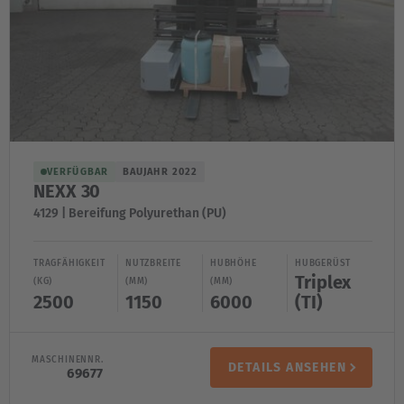
VERFÜGBAR
BAUJAHR 2022
NEXX 30
4129 | Bereifung Polyurethan (PU)
TRAGFÄHIGKEIT
NUTZBREITE
HUBHÖHE
HUBGERÜST
Triplex
(KG)
(MM)
(MM)
2500
1150
6000
(TI)
MASCHINENNR.
DETAILS ANSEHEN
69677