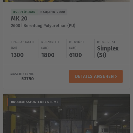
Great Britain
English
VERFÜGBAR
BAUJAHR 2000
MK 20
Italia
2600 | Bereifung Polyurethan (PU)
Italiano
TRAGFÄHIGKEIT
NUTZBREITE
HUBHÖHE
HUBGERÜST
Simplex
Luxembourg
(KG)
(MM)
(MM)
1300
1800
6100
(SI)
Français
Deutsch
Nederland
MASCHINENNR.
DETAILS ANSEHEN
53750
Nederlands
Österreich
KOMMISSIONIERSYSTEME
Deutsch
Polska
Polski