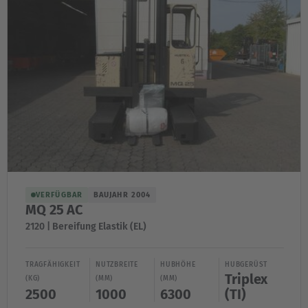
VERFÜGBAR
BAUJAHR 2004
MQ 25 AC
2120 | Bereifung Elastik (EL)
TRAGFÄHIGKEIT
NUTZBREITE
HUBHÖHE
HUBGERÜST
Triplex
(KG)
(MM)
(MM)
2500
1000
6300
(TI)