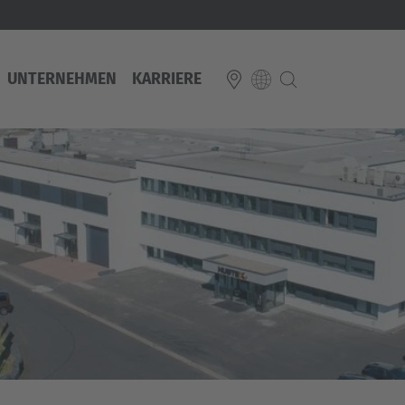
UNTERNEHMEN
KARRIERE
E
Italiano
ium
ds
Français
Deutsch
Luxembourg
Français
Deutsch
 republika
Nederland
Nederlands
schland
Österreich