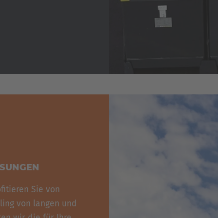
SSUNGEN
itieren Sie von
ling von langen und
n wir die für Ihre