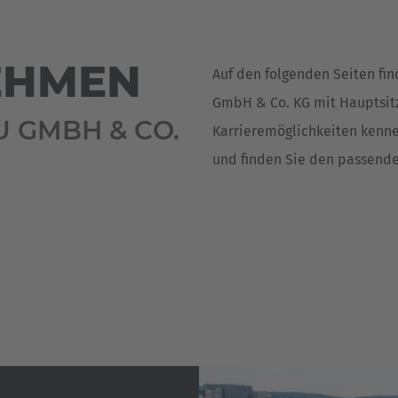
Deutsch
ña
Polska
EHMEN
Auf den folgenden Seiten fi
Polski
e
GmbH & Co. KG mit Hauptsitz
 GMBH & CO.
Türkiye
Karrieremöglichkeiten kenne
Türkçe
und finden Sie den passend
 Britain
English Neutral