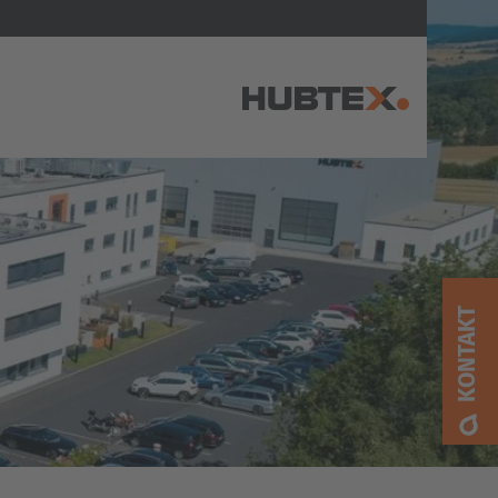
AMERICA
Brasil
Português
KONTAKT
United States
English
ASIA/PACIFIC