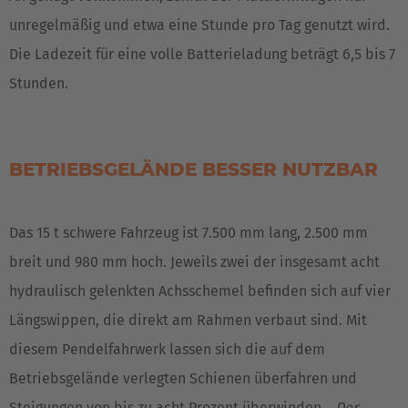
Italiano
unregelmäßig und etwa eine Stunde pro Tag genutzt wird.
Die Ladezeit für eine volle Batterieladung beträgt 6,5 bis 7
Luxembourg
Stunden.
Français
Deutsch
Nederland
BETRIEBSGELÄNDE BESSER NUTZBAR
Nederlands
Österreich
Das 15 t schwere Fahrzeug ist 7.500 mm lang, 2.500 mm
Deutsch
breit und 980 mm hoch. Jeweils zwei der insgesamt acht
Polska
hydraulisch gelenkten Achsschemel befinden sich auf vier
Polski
Längswippen, die direkt am Rahmen verbaut sind. Mit
diesem Pendelfahrwerk lassen sich die auf dem
Türkiye
Betriebsgelände verlegten Schienen überfahren und
Türkçe
Steigungen von bis zu acht Prozent überwinden. „
Der