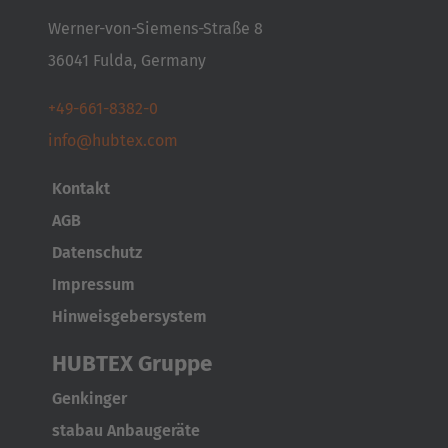
Werner-von-Siemens-Straße 8
36041 Fulda, Germany
+49-661-8382-0
AMERICA
info@hubtex.com
Brasil
Kontakt
Português
AGB
United States
Datenschutz
English
Impressum
Hinweisgebersystem
ASIA/PACIFIC
HUBTEX Gruppe
Australia
Genkinger
English
stabau Anbaugeräte