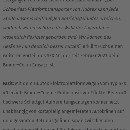
English Neutral
Schwerlast-Plattformtransporter von Hubtex kann jede
Stelle unseres weitläufigen Betriebsgeländes erreichen,
wodurch wir hinsichtlich der Wahl der Lagerplätze
wesentlich flexibler geworden sind. Wir können das
Gelände nun deutlich besser nutzen
“, erklärt Fuchs einen
weiteren Vorteil des SFX 40, der seit Februar 2023 beim
Binder+Co im Einsatz ist.
Fazit:
Mit dem Hubtex Elektroplattformwagen vom Typ SFX
40 erzielt Binder+Co eine Reihe positiver Effekte. Bis zu 40
t schwere Schüttgut-Aufbereitungsanlagen können jetzt
unabhängig von kostspielig angemieteten Autokränen auf
dem gesamten Betriebsgelände sowie zwischen den
verschiedenen Hallen und Produktionsstufen transportiert