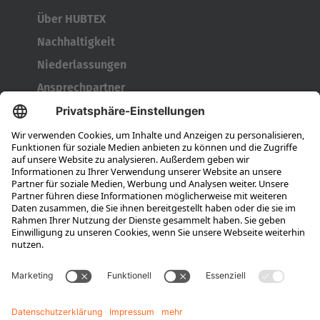
Über HUBTEX
Nachhaltigkeit
Niederlassungen
Ansprechpartner
Karriere
Ausbildung
Berufseinsteiger & Erfahrene
Das bieten wir
Das ist HUBTEX
Stellenangebote
Wissen
Downloads
Energiemanagement