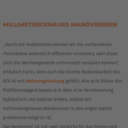
MILLIMETERGENAUES MANÖVRIEREN
„
Durch die Hubfunktion können wir die vorhandenen
Portalkräne wesentlich effizienter einsetzen, weil diese
jetzt die Wechselgestelle zeitversetzt vorladen können
“,
erläutert Fuchs, dem auch die leichte Bedienbarkeit des
SFX 40 mit
Mehrwegelenkung
gefällt. Alle acht Räder des
Plattformwagens lassen sich über eine Fernsteuerung
hydraulisch und präzise lenken, sodass ein
EUROPE
millimetergenaues Manövrieren in den engen Hallen
Belgium
problemlos möglich ist.
Nederlands
Français
Deutsch
Das Bedienteil ist mit zwei Joysticks für das Fahren und