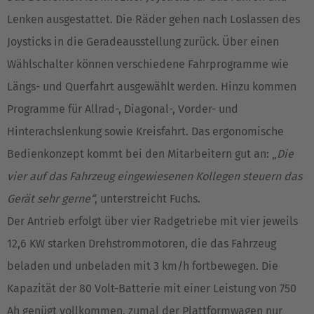
Lenken ausgestattet. Die Räder gehen nach Loslassen des
Česká republika
Joysticks in die Geradeausstellung zurück. Über einen
Cesko
Wählschalter können verschiedene Fahrprogramme wie
Deutschland
Längs- und Querfahrt ausgewählt werden. Hinzu kommen
Deutsch
Programme für Allrad-, Diagonal-, Vorder- und
Hinterachslenkung sowie Kreisfahrt. Das ergonomische
España
Bedienkonzept kommt bei den Mitarbeitern gut an: „
Die
Español
vier auf das Fahrzeug eingewiesenen Kollegen steuern das
France
Gerät sehr gerne“
, unterstreicht Fuchs.
Français
Der Antrieb erfolgt über vier Radgetriebe mit vier jeweils
12,6 KW starken Drehstrommotoren, die das Fahrzeug
Great Britain
beladen und unbeladen mit 3 km/h fortbewegen. Die
English
Kapazität der 80 Volt-Batterie mit einer Leistung von 750
Italia
Ah genügt vollkommen, zumal der Plattformwagen nur