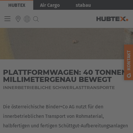
Direkt
Bild
HUBTEX
Air Cargo
stabau
zum
Inhalt
INTERNATIONAL
English
KONTAKT
Deutsch
PLATTFORMWAGEN: 40 TONNEN
Español
MILLIMETERGENAU BEWEGT
Français
INNERBETRIEBLICHE SCHWERLASTTRANSPORTE
Die österreichische Binder+Co AG nutzt für den
innerbetrieblichen Transport von Rohmaterial,
halbfertigen und fertigen Schüttgut-Aufbereitungsanlagen