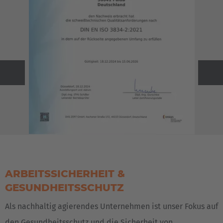
Italiano
Luxembourg
Français
Deutsch
Nederland
Nederlands
Previous
Weiter
Österreich
Deutsch
Polska
Polski
ARBEITSSICHERHEIT &
GESUNDHEITSSCHUTZ
Türkiye
Als nachhaltig agierendes Unternehmen ist unser Fokus auf
Türkçe
den Gesundheitsschutz und die Sicherheit von