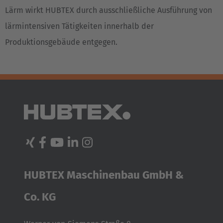
Lärm wirkt HUBTEX durch ausschließliche Ausführung von
lärmintensiven Tätigkeiten innerhalb der
Produktionsgebäude entgegen.
AMERICA
Brasil
Português
United States
English
ASIA/PACIFIC
HUBTEX Maschinenbau GmbH &
Australia
English
Co. KG
Japan