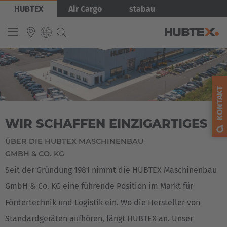
Direkt
Bild
HUBTEX
Air Cargo
stabau
zum
Inhalt
INTERNATIONAL
English
KONTAKT
Deutsch
WIR SCHAFFEN EINZIGARTIGES
Español
Français
ÜBER DIE HUBTEX MASCHINENBAU
GMBH & CO. KG
Seit der Gründung 1981 nimmt die HUBTEX Maschinenbau
GmbH & Co. KG eine führende Position im Markt für
Fördertechnik und Logistik ein. Wo die Hersteller von
Standardgeräten aufhören, fängt HUBTEX an. Unser