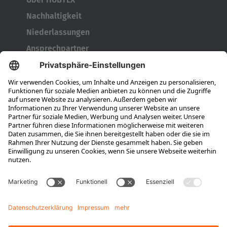
Nachhaltigkeit
Niederlassungen
Ansprechpartner
Karriere
Ausbildung
Berufseinsteiger & Erfahrene
Das bieten wir
Das ist HUBTEX
Stellenangebote
Wissen
Downloads
Energiemanagement