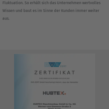
Fluktuation. So erhält sich das Unternehmen wertvolles
Česká republika
Wissen und baut es im Sinne der Kunden immer weiter
Cesko
aus.
Deutschland
Deutsch
España
Español
France
Français
Great Britain
English
Italia