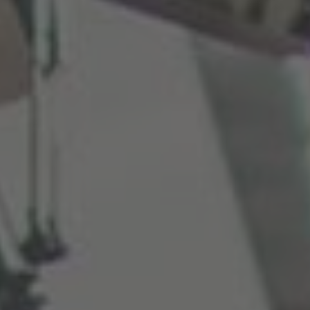
Česká republika
Cesko
Deutschland
Deutsch
España
Español
France
Français
Great Britain
English
Italia