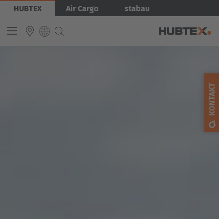
Direkt
Bild
HUBTEX
Air Cargo
stabau
zum
Inhalt
INTERNATIONAL
English
KONTAKT
Deutsch
Español
Français