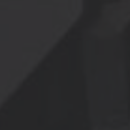
AMERICA
Brasil
Português
United States
English
ASIA/PACIFIC
Australia
English
Japan