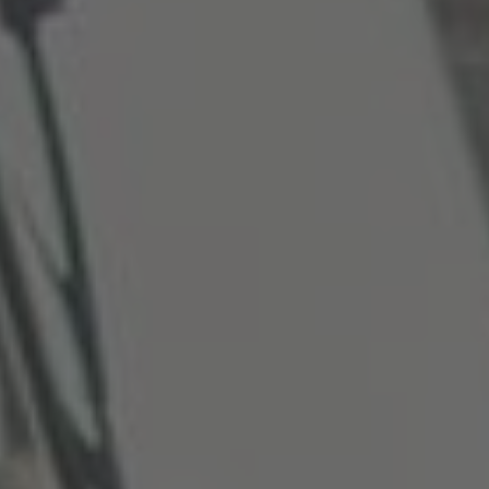
Italiano
Luxembourg
Français
Deutsch
Nederland
Nederlands
Österreich
Deutsch
Polska
Polski
Türkiye
Türkçe