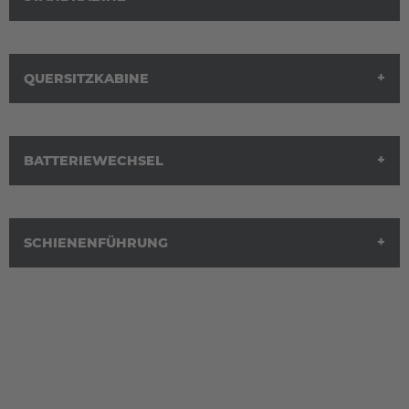
QUERSITZKABINE
BATTERIEWECHSEL
SCHIENENFÜHRUNG
Die Standkabine des DS 30 bietet eine
hohe Rundumsicht
.
Zudem reduzieren
schalloptimierte Aggregate
die
Geräuschemissionen auf ein Minimum. Anstelle eines