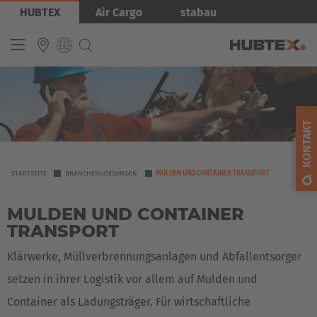
Direkt
Bild
HUBTEX
Air Cargo
stabau
zum
Inhalt
INTERNATIONAL
English
KONTAKT
Deutsch
Español
YOU
STARTSEITE
BRANCHENLOESUNGEN
MULDEN UND CONTAINER TRANSPORT
ARE
Français
MULDEN UND CONTAINER
HERE
TRANSPORT
Klärwerke, Müllverbrennungsanlagen und Abfallentsorger
setzen in ihrer Logistik vor allem auf Mulden und
Container als Ladungsträger. Für wirtschaftliche