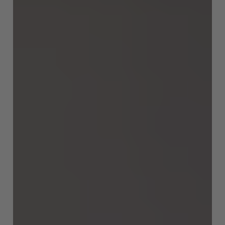
EUROPE
Belgium
Nederlands
Français
Deutsch
Česká republika
Cesko
Deutschland
Deutsch
España
Español
France
Français