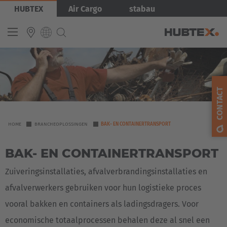
Overslaan
Afbeelding
HUBTEX
Air Cargo
stabau
en
naar
de
inhoud
gaan
INTERNATIONAL
English
CONTACT
Deutsch
Español
YOU
HOME
BRANCHEOPLOSSINGEN
BAK- EN CONTAINERTRANSPORT
ARE
Français
BAK- EN CONTAINERTRANSPORT
HERE
Zuiveringsinstallaties, afvalverbrandingsinstallaties en
afvalverwerkers gebruiken voor hun logistieke proces
vooral bakken en containers als ladingsdragers. Voor
economische totaalprocessen behalen deze al snel een