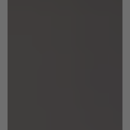
EUROPE
Belgium
Nederlands
Français
Deutsch
Česká republika
Cesko
Deutschland
Deutsch
España
Español
France
Français