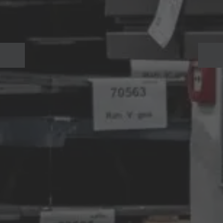
English
ASIA/PACIFIC
Australia
English
Japan
Japanese
Türkiye
Türkçe