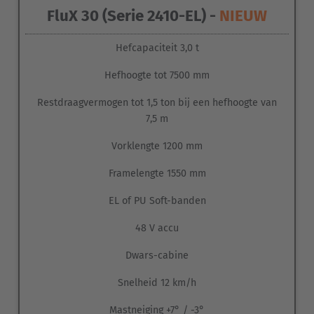
FluX 30 (Serie 2410-EL) -
NIEUW
De voertuigserie is voorzien van een
3-wiel-chassis
om het
Hefcapaciteit 3,0 t
rij- en stuurgedrag te optimaliseren. Om de uitdagingen op
Hefhoogte tot 7500 mm
uiteenlopende bodemgesteldheden zoals asfalt of
straatstenen te verwerken, zijn de voertuigen standaard
Restdraagvermogen tot 1,5 ton bij een hefhoogte van
voorzien van
elastische banden (EL)
.
7,5 m
Vorklengte 1200 mm
Framelengte 1550 mm
EL of PU Soft-banden
48 V accu
Dwars-cabine
Snelheid 12 km/h
Mastneiging +7° / -3°