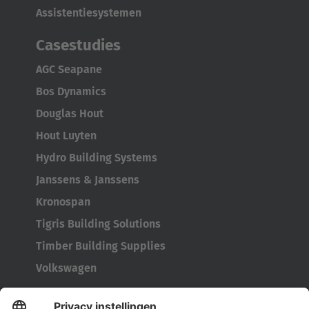
Assistentiesystemen
Casestudies
AGC Seapane
Bos Dynamics
Douglas Hout
Hout Luyten
Hydro Building Systems
Janssens & Janssens
Kronospan
Tigris Building Solutions
Timber Building Supplies
Volkswagen
Service