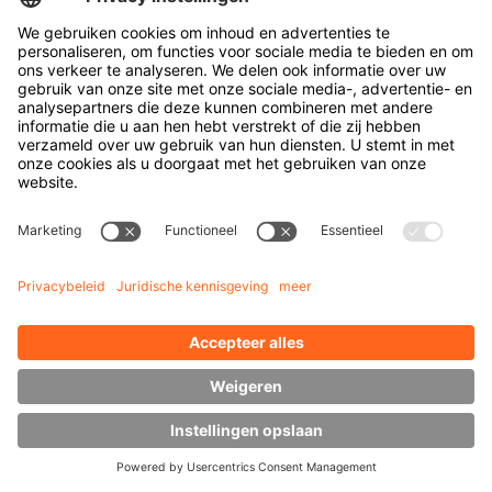
Originele reserveonderdelen
Onderhoud en full-service
Advies
Brancheoplossingen
Aluminium
Automotive
Bouwmaterialen
Plaat Metaal
Coils
Gieterij
Glas
Hout
Kunststoffen