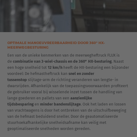
OPTIMALE MANOEUVREERBAARHEID DOOR 360° HX-
MEERWEGBESTURING
Een van de unieke kenmerken van de meerwegheftruck FLUX is
de
combinatie van 3-wiel-chassis en de 360° HX-besturing
. Naast
een hoge snelheid tot
12 km/h
heeft de HX-besturing een bijzonder
voordeel: De hefmastheftruck kan
snel en zonder
tussenstop
slijtage-arm de richting veranderen van lengte- in
dwarsrijden. Afhankelijk van de toepassingsvoorwaarden profiteert
de gebruiker vooral bij wisselende inzet tussen de handling van
lange goederen en pallets van een
aanzienlijke
tijdsbesparing
en
minder bandenslijtage
. Ook het laden en lossen
van vrachtwagens is door het ontbreken van de uitschuifbeweging
van de hefmast beduidend sneller. Door de geautomatiseerde
stuurhoekafhankelijke snelheidsafname kan veilig met
geoptimaliseerde snelheden worden gereden.