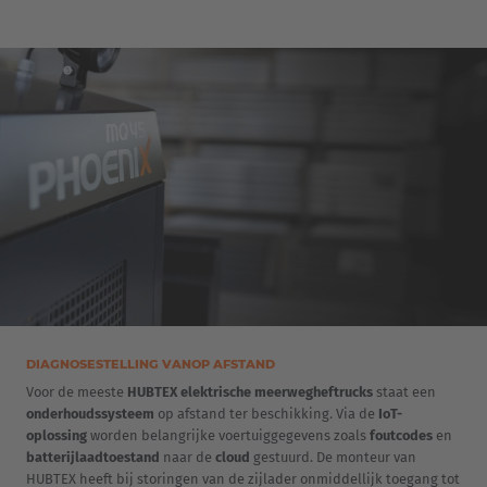
EUROPE
Belgium
Nederlands
Français
Deutsch
Česká republika
Cesko
Deutschland
Deutsch
DIAGNOSESTELLING VANOP AFSTAND
Voor de meeste
HUBTEX elektrische meerwegheftrucks
staat een
España
onderhoudssysteem
op afstand ter beschikking. Via de
IoT-
oplossing
worden belangrijke voertuiggegevens zoals
foutcodes
en
Español
batterijlaadtoestand
naar de
cloud
gestuurd. De monteur van
HUBTEX heeft bij storingen van de zijlader onmiddellijk toegang tot