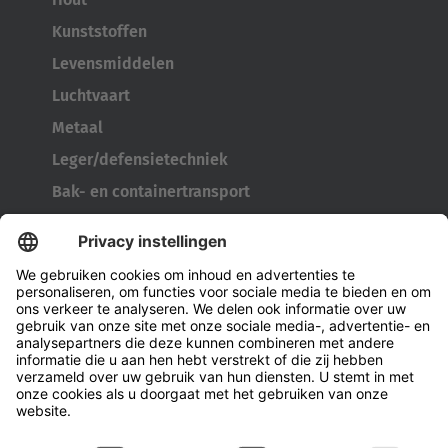
Kunststoffen
Levensmiddelen
Luchtvaart
Metaal
Leger/defensietechniek
Bak- en containertransport
Bandengereedschap
Kabelhaspeltransporter
Deuren en ramen
Bedrijf
Over Hubtex
Duurzaamheid
Vestigingen