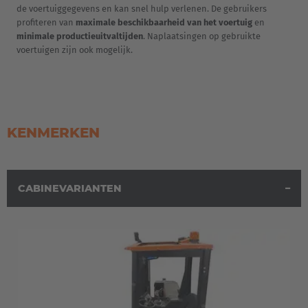
France
de voertuiggegevens en kan snel hulp verlenen. De gebruikers
profiteren van
maximale beschikbaarheid van het voertuig
en
Français
minimale productieuitvaltijden
. Naplaatsingen op gebruikte
voertuigen zijn ook mogelijk.
Great Britain
English
Italia
KENMERKEN
Italiano
Luxembourg
CABINEVARIANTEN
Français
Deutsch
Nederland
Nederlands
Österreich
Deutsch