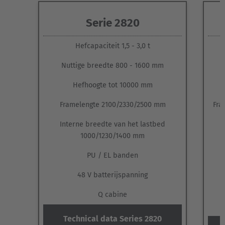
AMERICA
Serie 2820
Brasil
Hefcapaciteit 1,5 - 3,0 t
Português
Nuttige breedte 800 - 1600 mm
United States
Hefhoogte tot 10000 mm
English
Framelengte 2100/2330/2500 mm
Fra
ASIA/PACIFIC
Interne breedte van het lastbed
1000/1230/1400 mm
Australia
English
PU / EL banden
48 V batterijspanning
Japan
Japanese
Q cabine
Türkiye
Technical data Series 2820