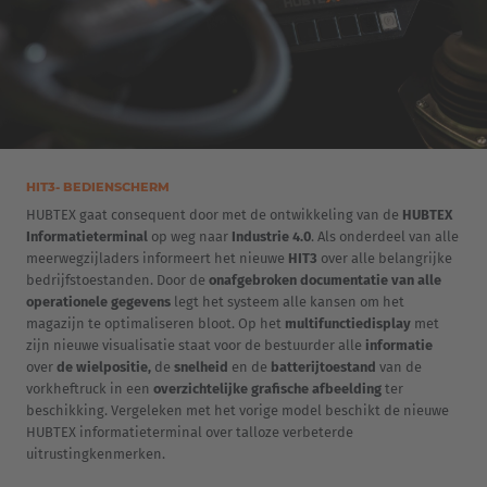
HIT3- BEDIENSCHERM
HUBTEX gaat consequent door met de ontwikkeling van de
HUBTEX
Informatieterminal
op weg naar
Industrie 4.0
. Als onderdeel van alle
meerwegzijladers informeert het nieuwe
HIT3
over alle belangrijke
bedrijfstoestanden. Door de
onafgebroken documentatie van alle
operationele gegevens
legt het systeem alle kansen om het
magazijn te optimaliseren bloot. Op het
multifunctiedisplay
met
zijn nieuwe visualisatie staat voor de bestuurder alle
informatie
over
de wielpositie,
de
snelheid
en de
batterijtoestand
van de
vorkheftruck in een
overzichtelijke grafische afbeelding
ter
beschikking. Vergeleken met het vorige model beschikt de nieuwe
HUBTEX informatieterminal over talloze verbeterde
uitrustingkenmerken.