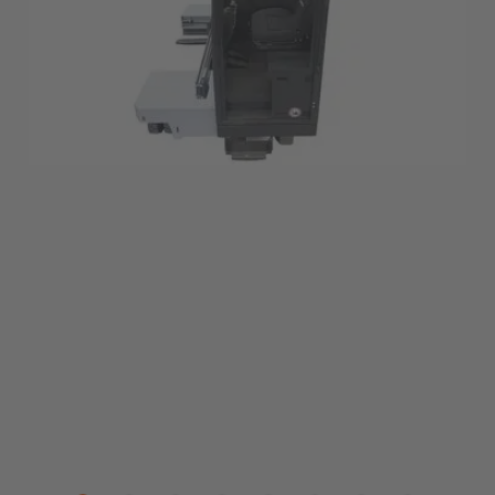
Polska
Polski
Türkiye
Türkçe
English Neutral