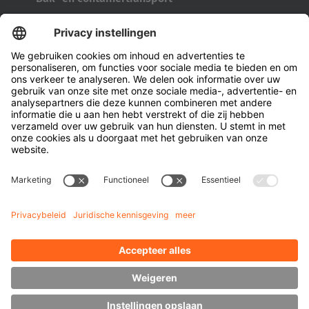
Bandengereedschap
Kabelhaspeltransporter
Deuren en ramen
Bedrijf
Over Hubtex
Duurzaamheid
Vestigingen
Contactpersonen
Kennis
Downloads
Energiebeheer
Zijlader