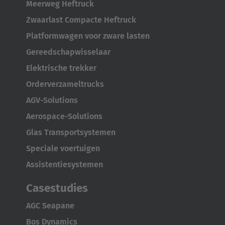
Meerweg Heftruck
English
Zwaarlast Compacte Heftruck
Platformwagen voor zware lasten
Japan
Gereedschapwisselaar
Japanese
Elektrische trekker
Türkiye
Orderverzameltrucks
Türkçe
AGV-Solutions
Aerospace-Solutions
Glas Transportsystemen
Speciale voertuigen
Assistentiesystemen
Casestudies
AGC Seapane
Bos Dynamics