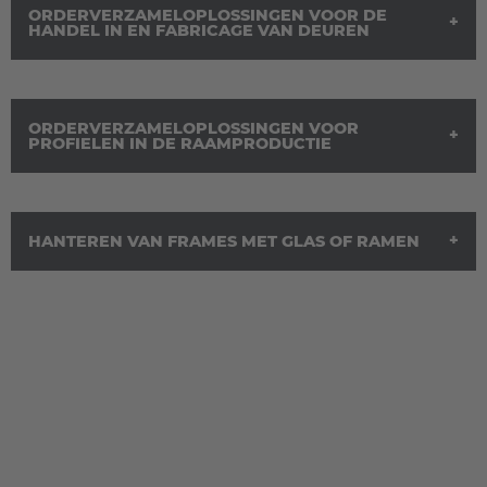
España
ORDERVERZAMELOPLOSSINGEN VOOR DE
HANDEL IN EN FABRICAGE VAN DEUREN
Español
France
ORDERVERZAMELOPLOSSINGEN VOOR
Français
PROFIELEN IN DE RAAMPRODUCTIE
Great Britain
English
HANTEREN VAN FRAMES MET GLAS OF RAMEN
Italia
Italiano
Luxembourg
Français
Deutsch
Nederland
Nederlands