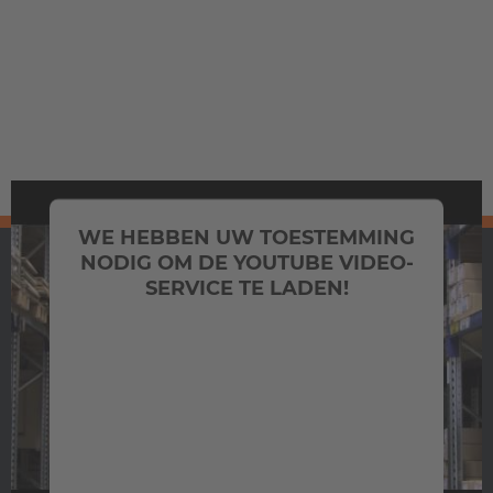
WE HEBBEN UW TOESTEMMING
NODIG OM DE YOUTUBE VIDEO-
SERVICE TE LADEN!
We gebruiken een service van een derde partij
om video-inhoud in te sluiten die mogelijk
gegevens over uw activiteiten verzamelt. Bekijk
de details en accepteer de service om deze
HUBTEX BELUX
video te bekijken.