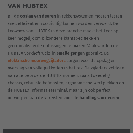
VAN HUBTEX
Bij de
opslag van deuren
in rekkensystemen moeten lasten
snel, efficiënt en voorzichtig kunnen worden vervoerd. De
knowhow van HUBTEX in deze branche maakt het keer op
keer mogelijk om bijzondere klantspecifieke en
geoptimaliseerde oplossingen te maken. Vaak worden de
EUROPE
HUBTEX vorkheftrucks in
smalle gangen
gebruikt. De
elektrische meerwegzijladers
zorgen voor de opslag en
Belgium
overslag van volle pakketten in het rek. De zijladers voldoen
Nederlands
Français
Deutsch
aan alle beproefde HUBTEX normen, zoals tweedelig
chassis, robuuste hefmasten, ergonomische werkplekken en
Česká republika
de HUBTEX informatieterminal, maar zijn ook perfect
ontworpen aan de vereisten voor de
handling van deuren
.
Cesko
Deutschland
Deutsch