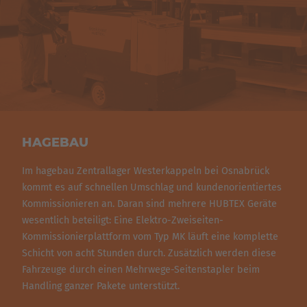
cassettes in een blokstapeling of in een draagarmstelling
van deze frames bieden
meerwegheftrucks
grote voordelen,
geplaatst.
opgeslagen. De
HUBTEX elektrische meerwegzijladers
omdat in tegenstelling tot voorladers het zicht op de
kunnen door de
opname van een platform
snel tot een
hoofdrijrichting niet wordt gehinderd. Dit is een echt
orderverzamelvoertuig
worden omgebouwd. Zo kunnen
veiligheidsvoordeel voor de gebruiker. Bovendien kunnen de
goederen bijvoorbeeld 's morgens worden opgeslagen en ‘s
gangbreedtes tot een minimum worden beperkt door
middags worden verzameld. Het voordeel is dat op een
gebruik te maken van meerwegheftrucks.
grote investering voor een tweede orderverzamelvoertuig
wordt bespaard en u toch over een volwaardig
HAGEBAU
orderverzamelsysteem beschikt.
Im hagebau Zentrallager Westerkappeln bei Osnabrück
kommt es auf schnellen Umschlag und kundenorientiertes
Kommissionieren an. Daran sind mehrere HUBTEX Geräte
wesentlich beteiligt: Eine Elektro-Zweiseiten-
Kommissionierplattform vom Typ MK läuft eine komplette
Schicht von acht Stunden durch. Zusätzlich werden diese
Fahrzeuge durch einen Mehrwege-Seitenstapler beim
Handling ganzer Pakete unterstützt.