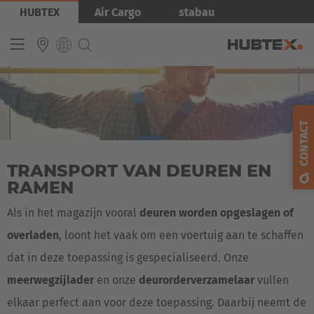
Overslaan
Afbeelding
HUBTEX
Air Cargo
stabau
en
naar
de
inhoud
gaan
INTERNATIONAL
English
CONTACT
Deutsch
TRANSPORT VAN DEUREN EN
Español
RAMEN
Français
Als in het magazijn vooral
deuren worden opgeslagen of
overladen
, loont het vaak om een voertuig aan te schaffen
dat in deze toepassing is gespecialiseerd. Onze
meerwegzijlader
en onze
deurorderverzamelaar
vullen
elkaar perfect aan voor deze toepassing. Daarbij neemt de