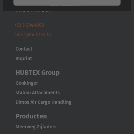
Diksmuidelaan 51
Meer informatie
B-2600 Berchem
Accepteren
+32 3 2944080
Powered by
Usercentrics Consent Management
sales@hubtex.be
Platform
Contact
AMERICA
Imprint
Brasil
HUBTEX Group
Português
Genkinger
stabau Attachments
United States
Dimos Air Cargo Handling
English
Producten
ASIA/PACIFIC
Meerweg Zijladers
Australia