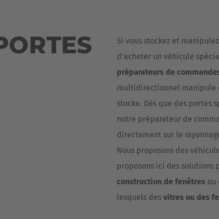
Deutsch
ña
Polska
PORTES
Si vous stockez et manipule
Polski
e
d'acheter un véhicule spécia
Türkiye
préparateurs de commande
Türkçe
multidirectionnel manipule
 Britain
stocke. Dès que des portes 
English Neutral
notre préparateur de comman
directement sur le rayonnage
Nous proposons des véhicule
proposons ici des solutions 
construction de fenêtres
ou 
lesquels des
vitres ou des f