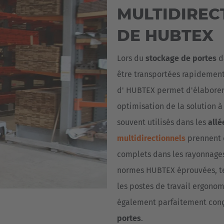
MULTIDIREC
DE HUBTEX
Lors du
stockage de portes
d
être transportées rapidement,
d' HUBTEX permet d'élaborer 
optimisation de la solution 
souvent utilisés dans les
allé
multidirectionnels
prennent e
complets dans les rayonnages.
normes HUBTEX éprouvées, tel
les postes de travail ergono
également parfaitement con
portes
.