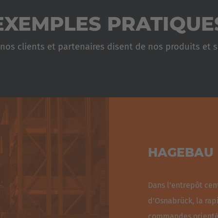
rapidement converti en un
v
la largeur des allées peut êt
EXEMPLES PRATIQUE
l’
utilisation d’une plate-for
multidirectionnels.
matin et préparer les comman
nos clients et partenaires disent de nos produits et s
d’investir dans un deuxième
disposez toujours d'un syst
HAGEBAU
Dans l'entrepôt ce
d'Osnabrück, la rap
commandes orientée 