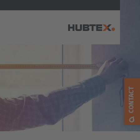
AMERICA
Brasil
Português
CONTACT
United States
English
ASIA/PACIFIC