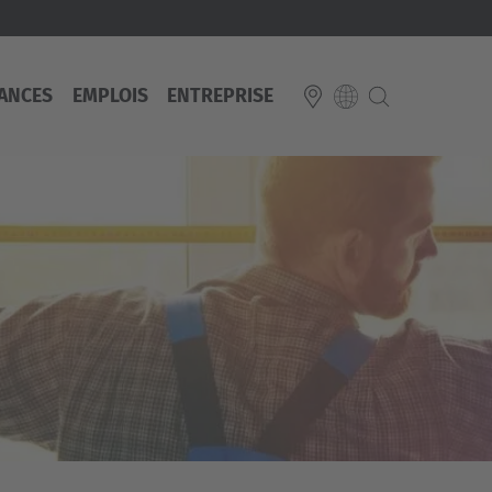
ANCES
EMPLOIS
ENTREPRISE
E
Italiano
ium
ds
Français
Deutsch
Luxembourg
Français
Deutsch
 republika
Nederland
Nederlands
schland
Österreich