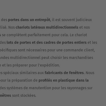
Australia
English
z des
portes dans un entrepôt
, il est souvent judicieux
Japan
lisé. Nos
chariots latéraux multidirectionnels
et nos
Japanese
s
se complètent parfaitement pour cela. Le chariot
Türkiye
 des
lots de portes et des cadres de portes entiers
et les
Türkçe
spécifiques sont nécessaires pour une commande client,
des multidirectionnel peut choisir les marchandises
 et les préparer pour l'expédition.
s spéciaux similaires aux
fabricants de fenêtres
. Nous
pour la préparation de
profilés en plastique dans la
des systèmes de manutention pour les rayonnages sur
enêtres
sont stockées.