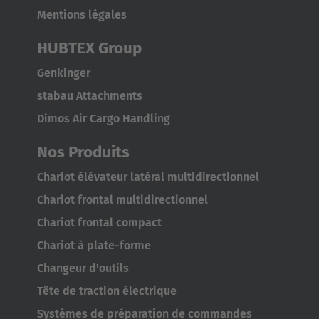
Mentions légales
United States
English
HUBTEX Group
ASIA/PACIFIC
Genkinger
stabau Attachments
Australia
Dimos Air Cargo Handling
English
Nos Produits
Japan
Chariot élévateur latéral multidirectionnel
Japanese
Chariot frontal multidirectionnel
Chariot frontal compact
Türkiye
Chariot à plate-forme
Türkçe
Changeur d'outils
Tête de traction électrique
Systèmes de préparation de commandes