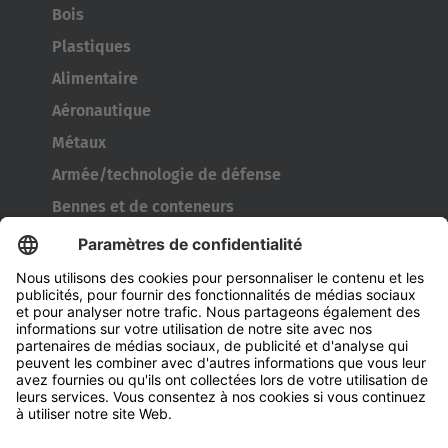
Bois
Plastiques
Alimentaire
Aéronautique
Métaux
Armée/technologie de défense
Bennes et de conteneurs
Outils de l’industrie pneumatique
Transporteur de bobines
Portes et fenêtres
Entreprise
À propos d' HUBTEX
À propos d' HUBTEX France