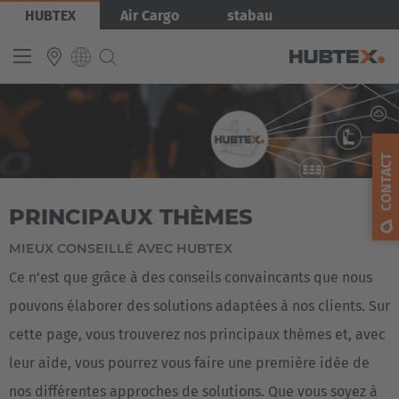
Aller
Image
HUBTEX
Air Cargo
stabau
au
contenu
principal
INTERNATIONAL
English
CONTACT
Deutsch
PRINCIPAUX THÈMES
Español
Français
MIEUX CONSEILLÉ AVEC HUBTEX
Ce n'est que grâce à des conseils convaincants que nous
pouvons élaborer des solutions adaptées à nos clients. Sur
cette page, vous trouverez nos principaux thèmes et, avec
leur aide, vous pourrez vous faire une première idée de
nos différentes approches de solutions. Que vous soyez à