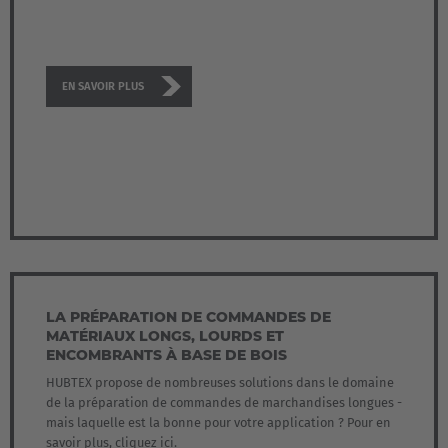
Deutschland
Deutsch
EN SAVOIR PLUS
España
Español
France
Français
Great Britain
English
LA PRÉPARATION DE COMMANDES DE
Italia
MATÉRIAUX LONGS, LOURDS ET
ENCOMBRANTS À BASE DE BOIS
Italiano
HUBTEX propose de nombreuses solutions dans le domaine
de la préparation de commandes de marchandises longues -
Luxembourg
mais laquelle est la bonne pour votre application ? Pour en
Français
Deutsch
savoir plus, cliquez ici.