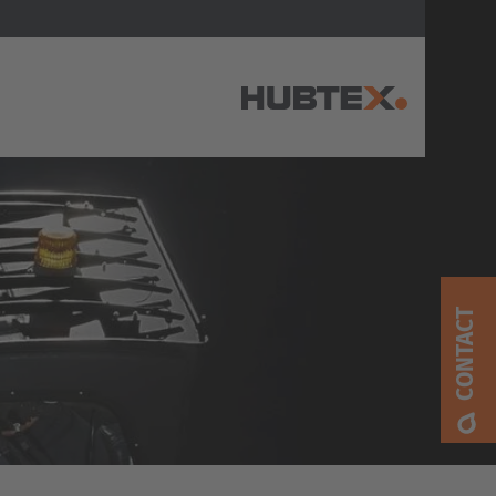
AMERICA
Brasil
Português
CONTACT
United States
English
ASIA/PACIFIC