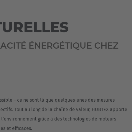
Australia
English
TURELLES
Japan
Japanese
CACITÉ ÉNERGÉTIQUE CHEZ
Türkiye
Türkçe
ossible – ce ne sont là que quelques-unes des mesures
jectifs. Tout au long de la chaîne de valeur, HUBTEX apporte
 l’environnement grâce à des technologies de moteurs
s et efficaces.