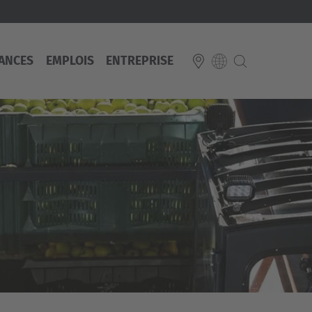
ANCES
EMPLOIS
ENTREPRISE
E
Italiano
ium
ds
Français
Deutsch
Luxembourg
Français
Deutsch
 republika
Nederland
Nederlands
schland
Österreich