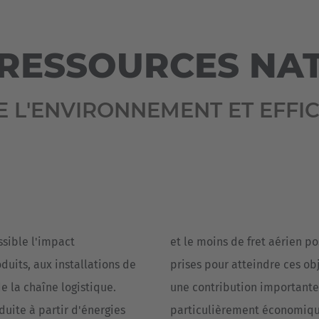
Deutsch
ña
Polska
 RESSOURCES NA
Polski
e
Türkiye
E L'ENVIRONNEMENT ET EFFI
Türkçe
 Britain
English Neutral
sible l'impact
et le moins de fret aérien p
duits, aux installations de
prises pour atteindre ces ob
e la chaîne logistique.
une contribution importante
duite à partir d'énergies
particulièrement économique