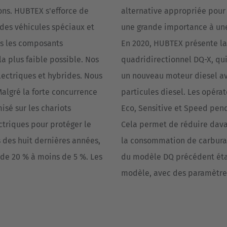
ns. HUBTEX s'efforce de
alternative appropriée pour 
des véhicules spéciaux et
une grande importance à une
us les composants
En 2020, HUBTEX présente la
 plus faible possible. Nos
quadridirectionnel DQ-X, qu
lectriques et hybrides. Nous
un nouveau moteur diesel ave
Malgré la forte concurrence
particules diesel. Les opéra
isé sur les chariots
Eco, Sensitive et Speed penda
ctriques pour protéger le
Cela permet de réduire dav
 des huit dernières années,
la consommation de carburan
 de 20 % à moins de 5 %. Les
du modèle DQ précédent étai
modèle, avec des paramètres