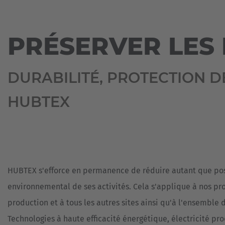
COMMANDES
CHARIOT
BOBINES
ACTUALITÉS
Espa
FRONTAL
AGV
&
COMPACT
-
PRESSE
BOIS
Español
ÉLECTRIQUE
PRÉSERVER LES
SYSTÈMES
GROS
DE
DURABILITÉ
FONDERIE
TONNAGE
TRANSPORT
Franc
SANS
FILIALES
MATÉRIAUX
Français
VÉHICULES
CONDUCTEUR
DURABILITÉ, PROTECTION D
DE
POUR
CONSTRUCTION
CONTACT
CHARGES
RÉFÉRENCES
Great
HUBTEX
LOURDES
OUTILS
TÉLÉCHARGEMENTS
English
DE
AGV
L’INDUSTRIE
-
PNEUMATIQUE
SYSTÈMES
Italia
DE
TRANSPORT
PLASTIQUES
SANS
CONDUCTEUR
HUBTEX s'efforce en permanence de réduire autant que pos
PORTES
&
environnemental de ses activités. Cela s'applique à nos pro
SYSTÈMES
FENÊTRES
DE
production et à tous les autres sites ainsi qu'à l'ensemble d
PRÉPARATION
TRANSPORT
DE
DE
Technologies à haute efficacité énergétique, électricité pro
COMMANDES