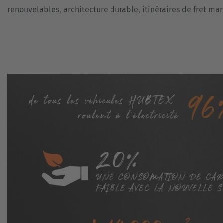
MÉTAUX
renouvelables, architecture durable, itinéraires de fret mar
VÉHICULES
TRANSPORT
SPÉCIAUX
DE
BENNES
SYSTÈMES
ET
D'ASSISTANCE
DE
NOUVEAU
CONTENEURS
RÉFÉRENCES
TRANSPORTEUR
DE
BOBINES
MATÉRIEL
D’OCCASION
TÔLE
VERRE
ÉOLIEN
ET
SOLAIRE