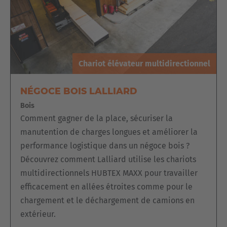
En ajoutant une
plate-forme de préparation de commandes
,
il peut être rapidement converti en
préparateur de
commandes
. L'opérateur commande le système à partir de
la plate-forme. Les panneaux en bois peuvent être prélevés
directement à la main par un autre opérateur.
Chariot élévateur multidirectionnel
NÉGOCE BOIS LALLIARD
Bois
Comment gagner de la place, sécuriser la
manutention de charges longues et améliorer la
performance logistique dans un négoce bois ?
Découvrez comment Lalliard utilise les chariots
multidirectionnels HUBTEX MAXX pour travailler
efficacement en allées étroites comme pour le
chargement et le déchargement de camions en
extérieur.