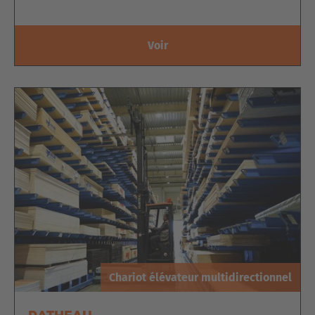
Voir
PLATE-FORME ÉLECTRIQUE DE
PRÉPARATION DE COMMANDES
BILATÉRALE DE LA SÉRIE MK
Cette
série
est parfaite pour le
rangement
et la
préparation
des
portes et des cadres
. Le chariot électrique
Chariot élévateur multidirectionnel
multidirectionnel classique avec sa
plate-forme de travail
élevable
est donc idéal pour la préparation des