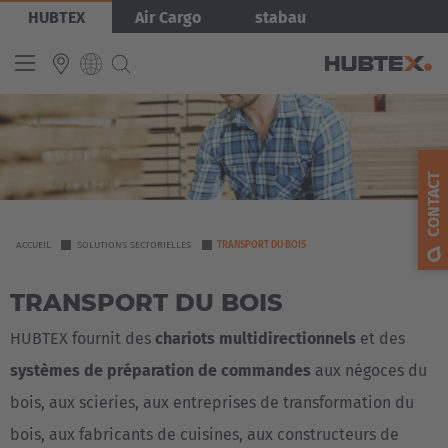
Aller
Image
HUBTEX
Air Cargo
stabau
au
contenu
principal
INTERNATIONAL
English
CONTACT
Deutsch
Español
YOU
ACCUEIL
SOLUTIONS SECTORIELLES
TRANSPORT DU BOIS
ARE
Français
TRANSPORT DU BOIS
HERE
HUBTEX fournit des
chariots multidirectionnels
et des
systèmes de préparation de commandes
aux négoces du
bois, aux scieries, aux entreprises de transformation du
bois, aux fabricants de cuisines, aux constructeurs de