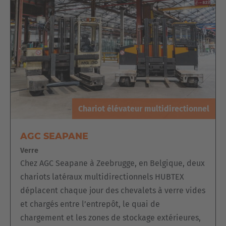
Chariot élévateur multidirectionnel
AGC SEAPANE
PLATEFORME ÉLECTRIQUE DE
Verre
PRÉPARATION DE COMMANDES DES 2
Chez AGC Seapane à Zeebrugge, en Belgique, deux
CÔTÉS À 2 MATS OU À CISEAUX EZK
chariots latéraux multidirectionnels HUBTEX
La
plate-forme de préparation de commandes EZK
est
déplacent chaque jour des chevalets à verre vides
particulièrement adaptée en cas de rotation élevée
. Elle se
et chargés entre l’entrepôt, le quai de
caractérise par un
fonctionnement des 2 côtés
. L'appareil se
chargement et les zones de stockage extérieures,
distingue par sa vaste gamme d'options d'équipement,