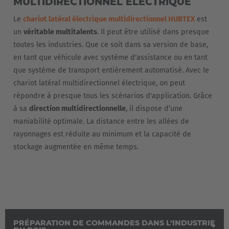
MULTIDIRECTIONNEL ÉLECTRIQUE
Česká republika
Le
chariot latéral électrique multidirectionnel HUBTEX
est
Cesko
un
véritable multitalents
. Il peut être utilisé dans presque
Deutschland
toutes les industries. Que ce soit dans sa version de base,
en tant que véhicule avec système d'assistance ou en tant
Deutsch
que système de transport entièrement automatisé. Avec le
chariot latéral multidirectionnel électrique, on peut
España
répondre à presque tous les scénarios d'application. Grâce
Español
à sa
direction multidirectionnelle
, il dispose d’une
maniabilité optimale. La distance entre les allées de
France
rayonnages est réduite au minimum et la capacité de
Français
stockage augmentée en même temps.
Great Britain
English
Italia
PRÉPARATION DE COMMANDES DANS L’INDUSTRIE
Italiano