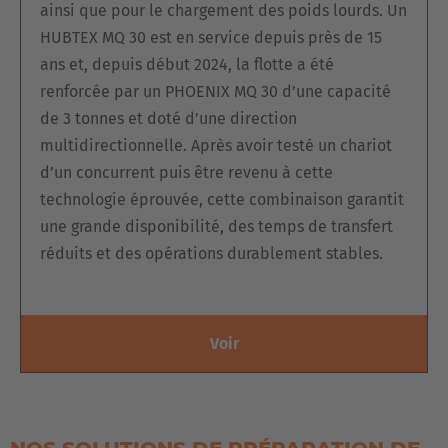
ainsi que pour le chargement des poids lourds. Un
comme le
positionnement automatique du véhicule
dans
HUBTEX MQ 30 est en service depuis près de 15
l'allée avec
centrage
devant la charge ou la possibilité
ans et, depuis début 2024, la flotte a été
d'
attacher
les marchandises
à l'appareil.
renforcée par un PHOENIX MQ 30 d’une capacité
de 3 tonnes et doté d’une direction
multidirectionnelle. Après avoir testé un chariot
d’un concurrent puis être revenu à cette
technologie éprouvée, cette combinaison garantit
une grande disponibilité, des temps de transfert
réduits et des opérations durablement stables.
Voir