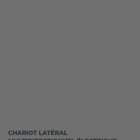
EUROPE
Belgium
Nederlands
Français
Deutsch
CHARIOT LATÉRAL