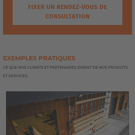
FIXER UN RENDEZ-VOUS DE
CONSULTATION
EXEMPLES PRATIQUES
CE QUE NOS CLIENTS ET PARTENAIRES DISENT DE NOS PRODUITS
CHARIOT LATÉRAL
ET SERVICES.
MULTIDIRECTIONNEL ÉLECTRIQUE
AVEC PLATE-FORME DE PRÉPARATION
DE COMMANDES AMOVIBLE DE LA
SÉRIE KP
Dans sa configuration de base, le
chariot latéral électrique
multidirectionnel
est déjà conçu pour assurer la
manipulation de charges longues dans les allées étroites.