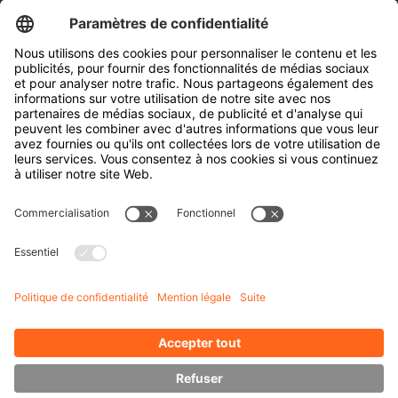
Outils de l’industrie pneumatique
Transporteur de bobines
Portes et fenêtres
Entreprise
À propos d' HUBTEX
À propos d' HUBTEX France
Durabilité
Filiales
Contact
Connaissances
Téléchargements
Gestion de l’énergie
Chariots latéraux