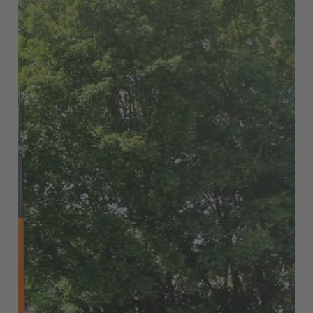
France
Français
Great Britain
English
Italia
Italiano
Luxembourg
Français
Deutsch
Nederland
Nederlands
Österreich