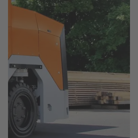
Deutsch
Polska
Polski
Türkiye
Türkçe
English Neutral