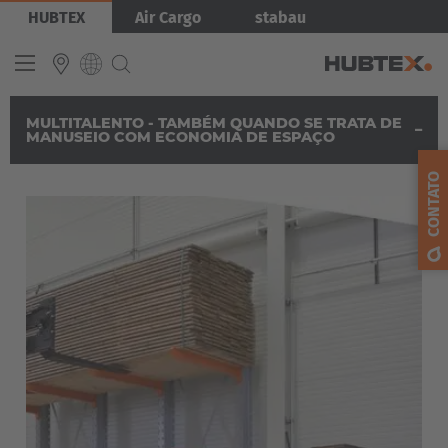
Pular
HUBTEX
Air Cargo
stabau
para
o
conteúdo
principal
Tópicos
MULTITALENTO - TAMBÉM QUANDO SE TRATA DE
MANUSEIO COM ECONOMIA DE ESPAÇO
INTERNATIONAL
« back to main menu
English
CONTATO
Empilhadeiras laterais
Gestão de energia
Deutsch
Microsite X-Way Mover
Microsite Order Picking
Español
Empilhadeiras Multidirecionais Automatizadas
Français
Referências