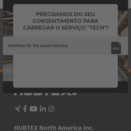
Türkiye
PRECISAMOS DO SEU
CONSENTIMENTO PARA
Türkçe
DOWNLOADS
CARREGAR O SERVIÇO "TECH"!
Usamos um serviço de terceiros para incorporar
Solutions for the wood industry
conteúdos de vídeo que pode coletar dados
sobre as suas atividades. Confira os detalhes e
aceite o serviço para ver este vídeo.
Mais informações
Aceitar
Powered by
Usercentrics Consent Management
Platform
HUBTEX North America Inc.