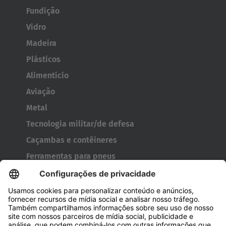
Fundição
Vidro
Madeira
Plásticos
Alimentício
Aviação
Metal
Tecnologia militar/de defesa
Caçambas e contêineres
Ferramentas para pneus
Carretéis
Portas e janelas
Empresa