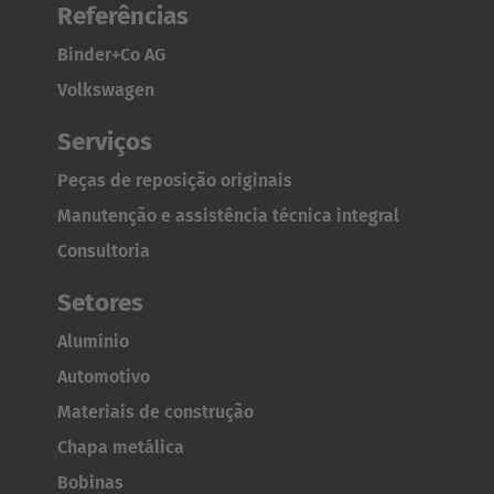
Referências
TECNOLOGIA DE SUCÇÃO A VÁCUO
Binder+Co AG
Volkswagen
Todas as
plataformas de comissionamento
podem ser
complementadas com o
dispositivo de sucção a vácuo
Serviços
VacumaX
da HUBTEX. Por meio de
ventosas extensíveis
,
painéis individuais
são retirados da estante e depositados
Peças de reposição originais
sobre o equipamento. As cargas pesadas são movidas com
Manutenção e assistência técnica integral
segurança, minimizando assim os danos ao material.
Consultoria
Setores
Alumínio
Automotivo
Materiais de construção
Chapa metálica
Bobinas