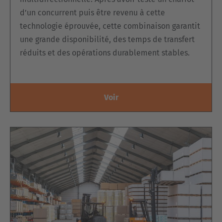
d’un concurrent puis être revenu à cette
technologie éprouvée, cette combinaison garantit
une grande disponibilité, des temps de transfert
réduits et des opérations durablement stables.
Voir
PLATE-FORME ÉLECTRIQUE DE
PRÉPARATION DE COMMANDES
BILATÉRALE DE LA SÉRIE MK
Cette
série
est parfaite pour le
rangement
et la
préparation
des
portes et des cadres
. Le chariot électrique
multidirectionnel classique avec sa
plate-forme de travail