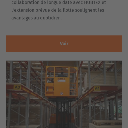
collaboration de longue date avec HUBTEX et
l’extension prévue de la flotte soulignent les
avantages au quotidien.
Voir
PLATEFORME ÉLECTRIQUE DE
PRÉPARATION DE COMMANDES DES 2
CÔTÉS À 2 MATS OU À CISEAUX EZK
La
plate-forme de préparation de commandes EZK
est
particulièrement adaptée en cas de rotation élevée
. Elle se
caractérise par un
fonctionnement des 2 côtés
. L'appareil se