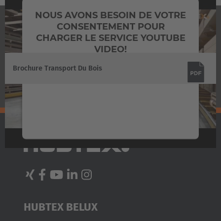
Japanese
NOUS AVONS BESOIN DE VOTRE
CONSENTEMENT POUR
DOWNLOADS
Türkiye
CHARGER LE SERVICE YOUTUBE
Türkçe
VIDEO!
Nous utilisons un service d'une partie tierce
Brochure Transport Du Bois
pour intégrer certains contenus vidéos
susceptibles de collecter des données sur votre
activité. Veuillez consulter les détails et
accepter le service pour regarder cette vidéo.
En savoir plus
Accepter
Powered by
Usercentrics Consent Management
HUBTEX BELUX
Platform