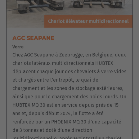
En ajoutant une
plate-forme de préparation de commandes
,
il peut être rapidement converti en
préparateur de
Chariot élévateur multidirectionnel
commandes
. L'opérateur commande le système à partir de
la plate-forme. Les panneaux en bois peuvent être prélevés
directement à la main par un autre opérateur.
AGC SEAPANE
Verre
Chez AGC Seapane à Zeebrugge, en Belgique, deux
chariots latéraux multidirectionnels HUBTEX
déplacent chaque jour des chevalets à verre vides
et chargés entre l’entrepôt, le quai de
chargement et les zones de stockage extérieures,
ainsi que pour le chargement des poids lourds. Un
HUBTEX MQ 30 est en service depuis près de 15
ans et, depuis début 2024, la flotte a été
renforcée par un PHOENIX MQ 30 d’une capacité
de 3 tonnes et doté d’une direction
multidirectionnelle. Après avoir testé un chariot