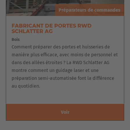
distingue par sa vaste gamme d'options d'équipement,
Préparateurs de commandes
comme le
positionnement automatique du véhicule
dans
l'allée avec
centrage
devant la charge ou la possibilité
FABRICANT DE PORTES RWD
d'
attacher
les marchandises
à l'appareil.
SCHLATTER AG
Bois
Comment préparer des portes et huisseries de
manière plus efficace, avec moins de personnel et
dans des allées étroites ? La RWD Schlatter AG
montre comment un guidage laser et une
préparation semi-automatisée font la différence
au quotidien.
Voir