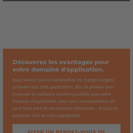
Italiano
Luxembourg
Français
Deutsch
Nederland
Nederlands
Découvrez les avantages pour
Österreich
votre domaine d'application.
Deutsch
Nous savons que la manutention de charges longues
présente des défis particuliers. Afin de pouvoir vous
Polska
proposer la meilleure solution possible pour votre
Polski
domaine d'application, nous vous recommandons de
nous faire part de vos besoins individuels - le tout, en
Türkiye
quelques clics et sans engagement.
Türkçe
FIXER UN RENDEZ-VOUS DE