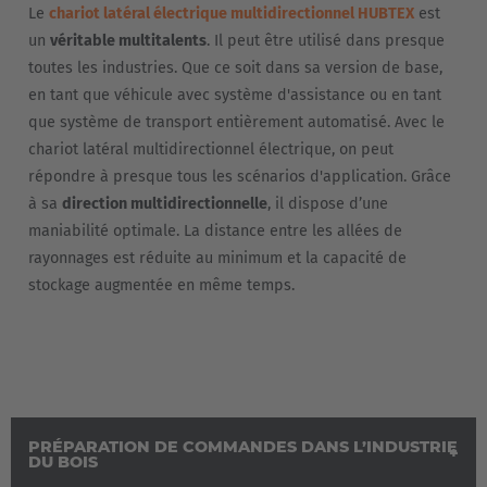
Le
chariot latéral électrique multidirectionnel HUBTEX
est
Česká republika
un
véritable multitalents
. Il peut être utilisé dans presque
Cesko
toutes les industries. Que ce soit dans sa version de base,
en tant que véhicule avec système d'assistance ou en tant
Deutschland
que système de transport entièrement automatisé. Avec le
chariot latéral multidirectionnel électrique, on peut
Deutsch
répondre à presque tous les scénarios d'application. Grâce
à sa
direction multidirectionnelle
, il dispose d’une
España
maniabilité optimale. La distance entre les allées de
Español
rayonnages est réduite au minimum et la capacité de
stockage augmentée en même temps.
France
Français
Great Britain
English
PRÉPARATION DE COMMANDES DANS L’INDUSTRIE
DU BOIS
Italia