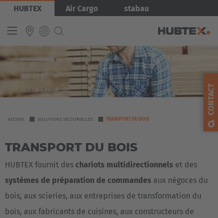
Aller
Image
HUBTEX
Air Cargo
stabau
au
contenu
principal
INTERNATIONAL
English
CONTACT
Deutsch
Español
YOU
ACCUEIL
SOLUTIONS SECTORIELLES
TRANSPORT DU BOIS
ARE
Français
TRANSPORT DU BOIS
HERE
HUBTEX fournit des
chariots multidirectionnels
et des
systèmes de préparation de commandes
aux négoces du
bois, aux scieries, aux entreprises de transformation du
bois, aux fabricants de cuisines, aux constructeurs de