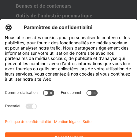
Bennes et de conteneurs
Outils de l’industrie pneumatique
Transporteur de bobines
Portes et fenêtres
Entreprise
À propos d'Hubtex
À propos d' Hubtex BeLux
Durabilité
Filiales
Contact
Connaissances
Downloads
Gestion de l'énergie