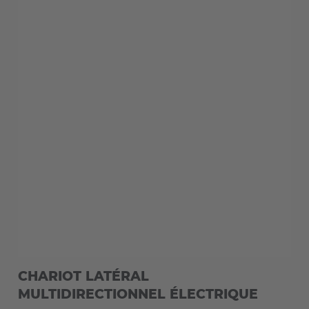
EUROPE
Belgium
CHARIOT LATÉRAL
MULTIDIRECTIONNEL ÉLECTRIQUE
Nederlands
Français
Deutsch