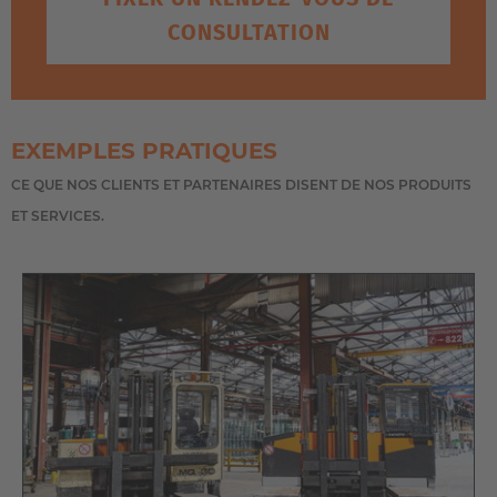
English Neutral
CONSULTATION
EXEMPLES PRATIQUES
CE QUE NOS CLIENTS ET PARTENAIRES DISENT DE NOS PRODUITS
ET SERVICES.
CHARIOT LATÉRAL
MULTIDIRECTIONNEL ÉLECTRIQUE
AVEC PLATE-FORME DE PRÉPARATION
DE COMMANDES AMOVIBLE DE LA
SÉRIE KP
Dans sa configuration de base,
le
chariot latéral électrique multidirectionnel
est déjà conçu
pour assurer la manipulation de charges longues dans les
allées étroites.