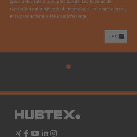
grâce à des fûts à pipe plus lourds. Les besoins de
réparation ont augmenté, de même que les temps d'arrêt,
et la productivité a été insatisfaisante.
TRANSPORTEUR DE BOBINES HUBTEX
PLUS
AVEC FOURREAUX RELEVABLES
Une fois que le véhicule a contourné la bobine, les
fourreaux sont enfoncés dans l'alésage de la bobine et la
soulèvent.