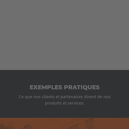
Italia
Italiano
Luxembourg
Français
Deutsch
Nederland
Nederlands
Österreich
Deutsch
EXEMPLES PRATIQUES
Polska
Ce que nos clients et partenaires disent de nos
produits et services.
Polski
Türkiye
TRANSPORTEUR DE BOBINES HUBTEX
Türkçe