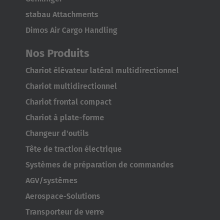
stabau Attachments
Dimos Air Cargo Handling
Nos Produits
AMERICA
Chariot élévateur latéral multidirectionnel
Chariot multidirectionnel
Brasil
Chariot frontal compact
Português
Chariot à plate-forme
Changeur d'outils
United States
Tête de traction électrique
English
Systèmes de préparation de commandes
ASIA/PACIFIC
AGV/systèmes
Aerospace-Solutions
Australia
Transporteur de verre
English