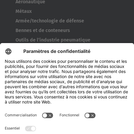
Aéronautique
Métaux
Armée/technologie de défense
Bennes et de conteneurs
Outils de l’industrie pneumatique
Transporteur de bobines
Portes et fenêtres
Entreprise
À propos d'Hubtex
À propos d' Hubtex BeLux
Durabilité
Filiales
Contact