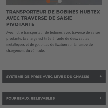
Nederlands
Français
Deutsch
TRANSPORTEUR DE BOBINES HUBTEX
Česká republika
AVEC TRAVERSE DE SAISIE
Cesko
PIVOTANTE
Avec notre transporteur de bobines avec traverse de saisie
Deutschland
pivotante, la charge est tirée à l’aide de deux câbles
Deutsch
métalliques et de goupilles de fixation sur la rampe de
chargement du véhicule.
España
Español
France
SYSTÈME DE PRISE AVEC LEVÉE DU CHÂSSIS
Français
Great Britain
FOURREAUX RELEVABLES
English