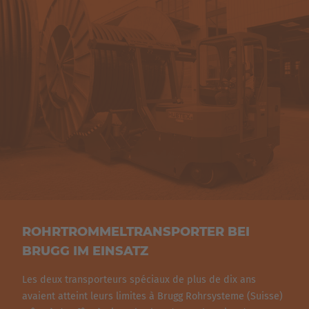
AVEC SYSTÈME DE PRISE AVEC LEVÉE
English Neutral
DU CHÂSSIS
Pour prendre la charge, le dispositif entoure complètement
la bobine, se fixe et la soulève grâce à la levée du châssis.
ROHRTROMMELTRANSPORTER BEI
BRUGG IM EINSATZ
Les deux transporteurs spéciaux de plus de dix ans
avaient atteint leurs limites à Brugg Rohrsysteme (Suisse)