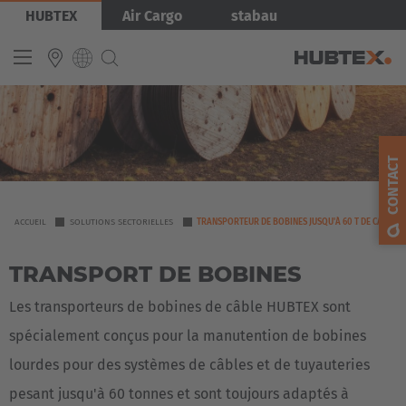
Aller
Image
HUBTEX
Air Cargo
stabau
au
contenu
principal
INTERNATIONAL
English
CONTACT
Deutsch
Español
YOU
ACCUEIL
SOLUTIONS SECTORIELLES
TRANSPORTEUR DE BOBINES JUSQU'À 60 T DE CAPACIT
ARE
Français
TRANSPORT DE BOBINES
HERE
Les transporteurs de bobines de câble HUBTEX sont
spécialement conçus pour la manutention de bobines
lourdes pour des systèmes de câbles et de tuyauteries
pesant jusqu'à 60 tonnes et sont toujours adaptés à