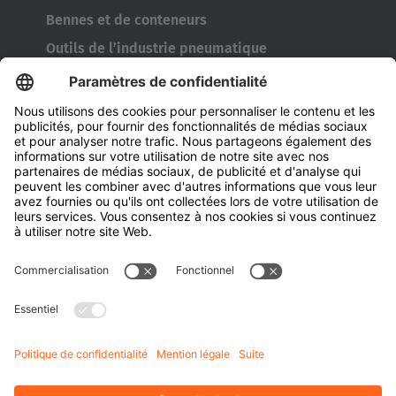
Bennes et de conteneurs
Outils de l’industrie pneumatique
Transporteur de bobines
Portes et fenêtres
Entreprise
À propos d'Hubtex
À propos d' Hubtex BeLux
Durabilité
Filiales
Contact
Connaissances
Downloads
Gestion de l'énergie