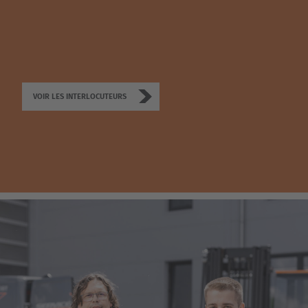
Česká republika
Cesko
Deutschland
Deutsch
VOIR LES INTERLOCUTEURS
España
Español
France
Français
Great Britain
English
Italia