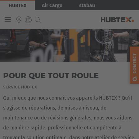
Aller
Image
HUBTEX
Air Cargo
stabau
au
contenu
principal
INTERNATIONAL
English
CONTACT
Deutsch
POUR QUE TOUT ROULE
Español
Français
SERVICE HUBTEX
Qui mieux que nous connaît vos appareils HUBTEX ? Qu'il
s'agisse de réparations, de mises à niveau, de
maintenance ou de révisions générales, nous vous aidons
de manière rapide, professionnelle et compétente à
trouver la solution optimale, dans notre atelier de service