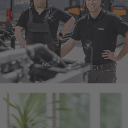
Italiano
Luxembourg
Français
Deutsch
Nederland
Nederlands
Österreich
Deutsch
Polska
Polski
Türkiye
Türkçe