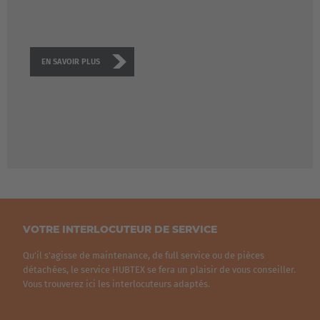
EN SAVOIR PLUS
VOTRE INTERLOCUTEUR DE SERVICE
EUROPE
Qu'il s'agisse de maintenance, de full service ou de pièces
détachées, le service HUBTEX se fera un plaisir de vous conseiller.
Belgium
Vous trouverez ici les interlocuteurs adaptés.
Nederlands
Français
Deutsch