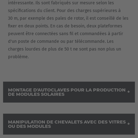
intéressante. Ils sont fabriqués sur mesure selon les
Nederlands
Français
Deutsch
spécifications du client. Pour des charges supérieures à
30 m, par exemple des pales de rotor, il est conseillé de les
Česká republika
fixer en deux points. En cas de besoin, deux plateformes
Cesko
peuvent être connectées sans fil et commandées à partir
d'un poste de commande ou par télécommande. Les
Deutschland
charges lourdes de plus de 50 t ne sont pas non plus un
problème.
Deutsch
España
Español
MONTAGE D'AUTOCLAVES POUR LA PRODUCTION
DE MODULES SOLAIRES
France
Français
Great Britain
MANIPULATION DE CHEVALETS AVEC DES VITRES
OU DES MODULES
English