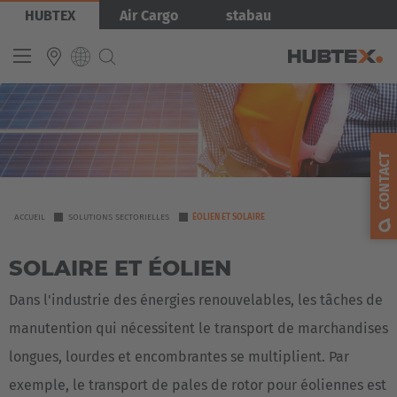
Aller
Image
HUBTEX
Air Cargo
stabau
au
contenu
principal
INTERNATIONAL
English
CONTACT
Deutsch
Español
YOU
ACCUEIL
SOLUTIONS SECTORIELLES
ÉOLIEN ET SOLAIRE
ARE
Français
SOLAIRE ET ÉOLIEN
HERE
Dans l'industrie des énergies renouvelables, les tâches de
manutention qui nécessitent le transport de marchandises
longues, lourdes et encombrantes se multiplient. Par
exemple, le transport de pales de rotor pour éoliennes est