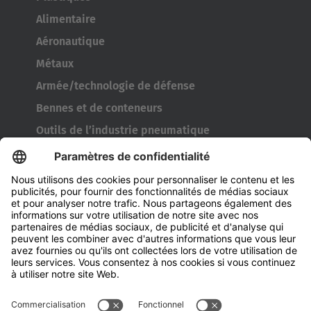
Alimentaire
Aéronautique
Métaux
Armée/technologie de défense
Bennes et de conteneurs
Outils de l’industrie pneumatique
Transporteur de bobines
Portes et fenêtres
Entreprise
À propos d'Hubtex
À propos d' Hubtex BeLux
Durabilité
Filiales