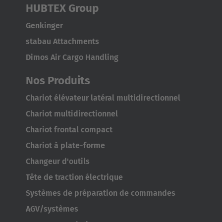
HUBTEX Group
Genkinger
stabau Attachments
Dimos Air Cargo Handling
Nos Produits
AMERICA
Chariot élévateur latéral multidirectionnel
Brasil
Chariot multidirectionnel
Português
Chariot frontal compact
Chariot à plate-forme
United States
Changeur d'outils
English
Tête de traction électrique
ASIA/PACIFIC
Systèmes de préparation de commandes
AGV/systèmes
Australia