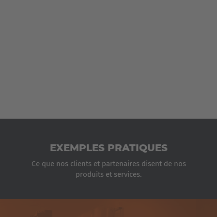
Italia
Italiano
Luxembourg
Français
Deutsch
Nederland
Nederlands
Österreich
Deutsch
EXEMPLES PRATIQUES
Ce que nos clients et partenaires disent de nos
Polska
produits et services.
Polski
Türkiye