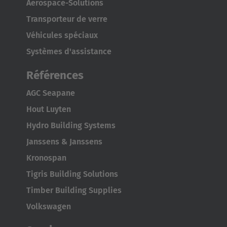
Aerospace-Solutions
English
Transporteur de verre
Véhicules spéciaux
Japan
Systèmes d'assistance
Japanese
Références
Türkiye
AGC Seapane
Türkçe
Hout Luyten
Hydro Building Systems
Janssens & Janssens
Kronospan
Tigris Building Solutions
Timber Building Supplies
Volkswagen