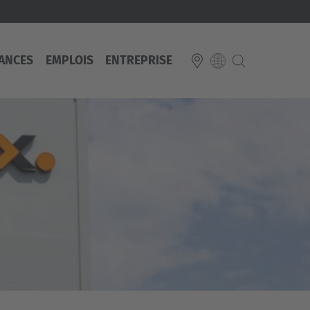
ANCES
EMPLOIS
ENTREPRISE
E
Italiano
ium
ds
Français
Deutsch
Luxembourg
Français
Deutsch
 republika
Nederland
Nederlands
schland
Österreich