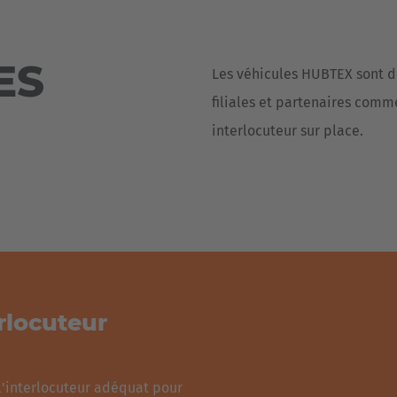
Deutsch
ña
Polska
ES
Les véhicules HUBTEX sont d
Polski
e
filiales et partenaires comm
Türkiye
interlocuteur sur place.
Türkçe
 Britain
English Neutral
erlocuteur
 l'interlocuteur adéquat pour