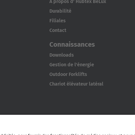
À propos d' Hubtex BeLux
Durabilité
Filiales
Contact
Connaissances
Downloads
Gestion de l'énergie
Outdoor Forklifts
Chariot élévateur latéral