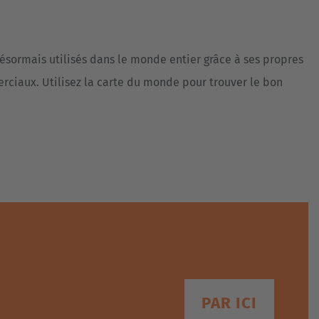
Australia
English
ésormais utilisés dans le monde entier grâce à ses propres
Japan
erciaux. Utilisez la carte du monde pour trouver le bon
Japanese
Türkiye
Türkçe
PAR ICI