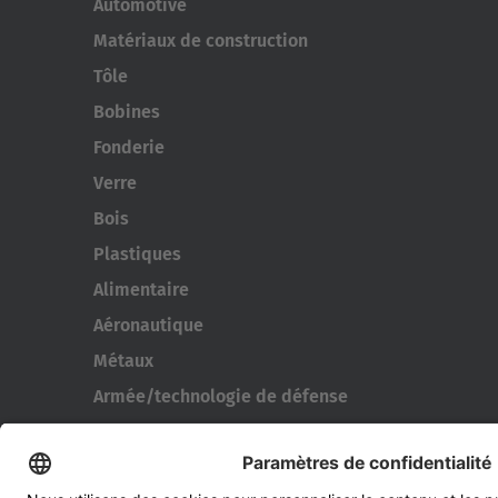
Automotive
Matériaux de construction
Tôle
Bobines
Fonderie
Verre
Bois
Plastiques
Alimentaire
Aéronautique
Métaux
Armée/technologie de défense
Bennes et de conteneurs
Outils de l’industrie pneumatique