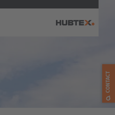
AMERICA
Brasil
Português
CONTACT
United States
English
ASIA/PACIFIC