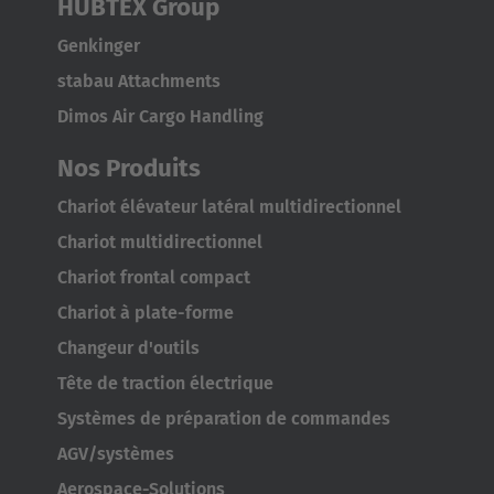
HUBTEX Group
Genkinger
stabau Attachments
Dimos Air Cargo Handling
Nos Produits
AMERICA
Chariot élévateur latéral multidirectionnel
Chariot multidirectionnel
Brasil
Chariot frontal compact
Português
Chariot à plate-forme
United States
Changeur d'outils
English
Tête de traction électrique
ASIA/PACIFIC
Systèmes de préparation de commandes
AGV/systèmes
Australia
Aerospace-Solutions