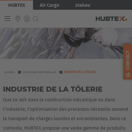
Aller
Image
HUBTEX
Air Cargo
stabau
au
contenu
principal
INTERNATIONAL
English
CONTACT
Deutsch
Español
YOU
ACCUEIL
SOLUTIONS SECTORIELLES
INDUSTRIE DE LA TÔLERIE
ARE
Français
INDUSTRIE DE LA TÔLERIE
HERE
Que ce soit dans la construction mécanique ou dans
l'industrie, l'optimisation des processus nécessite souvent
le transport de charges lourdes et encombrantes. Dans ce
contexte, HUBTEX propose une vaste gamme de produits