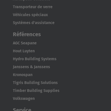
English
Transporteur de verre
Véhicules spéciaux
Japan
Systèmes d'assistance
Japanese
Références
Türkiye
AGC Seapane
Türkçe
Hout Luyten
Hydro Building Systems
Janssens & Janssens
Kronospan
Tigris Building Solutions
Timber Building Supplies
Volkswagen
Service