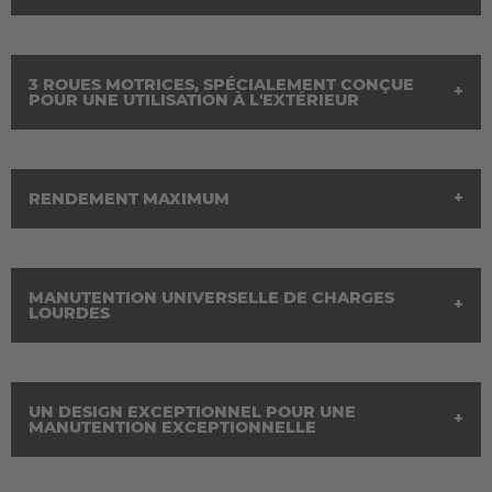
Nederlands
Français
Deutsch
Česká republika
3 ROUES MOTRICES, SPÉCIALEMENT CONÇUE
POUR UNE UTILISATION À L'EXTÉRIEUR
Cesko
Deutschland
RENDEMENT MAXIMUM
Deutsch
España
Español
MANUTENTION UNIVERSELLE DE CHARGES
LOURDES
LES CHARIOTS DE PRÉPARATION DES
France
COMMANDES MULTIDIRECTIONNELS
ÉLECTRIQUES MU-OP ET MU-SO
Français
UN DESIGN EXCEPTIONNEL POUR UNE
Nos
chariots latéraux de préparation de commandes
MANUTENTION EXCEPTIONNELLE
Great Britain
multidirectionnels
en version 1 personne (MU-OP) et en
English
version 2 personnes (MU-SO) peuvent être adaptés aux