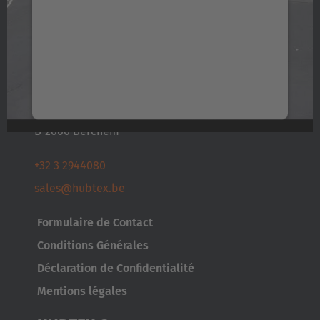
Nous utilisons un service d'une partie tierce
pour intégrer certains contenus vidéos
susceptibles de collecter des données sur votre
HUBTEX BELUX
activité. Veuillez consulter les détails et
accepter le service pour regarder cette vidéo.
Diksmuidelaan 51
B-2600 Berchem
En savoir plus
+32 3 2944080
Accepter
sales@hubtex.be
Powered by
Usercentrics Consent Management
Platform
Formulaire de Contact
Conditions Générales
Déclaration de Confidentialité
Mentions légales