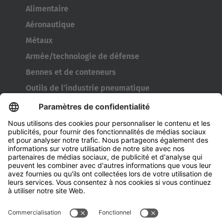
Alimentaire
Aéronautique
Métaux
Armée/technologie de défense
Bennes et de conteneurs
Outils de l’industrie pneumatique
Transporteur de bobines
Portes et fenêtres
Entreprise
À propos d'Hubtex
À propos d' Hubtex BeLux
Durabilité
Filiales