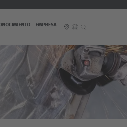
ONOCIMIENTO
EMPRESA
E
Italiano
ium
ds
Français
Deutsch
Luxembourg
Français
Deutsch
 republika
Nederland
Nederlands
schland