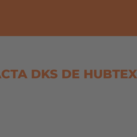
unos
radios de giro mínimos
CTA DKS DE HUBTEX