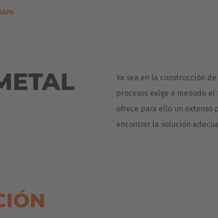
Österreich
HAPA
Deutsch
ña
Polska
Polski
e
METAL
Ya sea en la construcción de
Türkiye
procesos exige a menudo el 
Türkçe
 Britain
ofrece para ello un extenso
English Neutral
encontrar la solución adecu
CIÓN