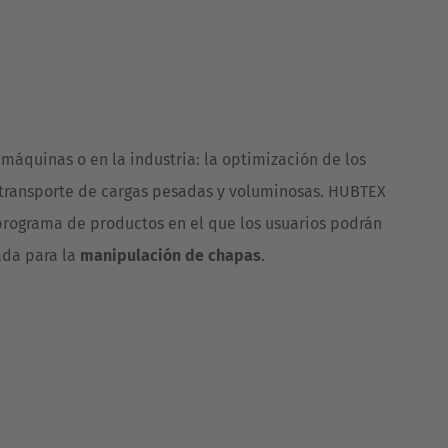
Australia
English
Japan
Japanese
 máquinas o en la industria: la optimización de los
Türkiye
transporte de cargas pesadas y voluminosas. HUBTEX
Türkçe
 programa de productos en el que los usuarios podrán
ada para la
manipulación de chapas
.