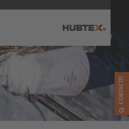
AMERICA
Brasil
CONTACTO
Português
United States
English
ASIA/PACIFIC