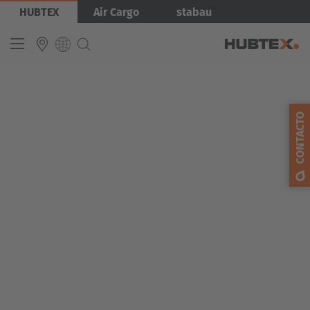
Pasar
Imagen
HUBTEX
Air Cargo
stabau
al
contenido
principal
INTERNATIONAL
CONTACTO
English
Deutsch
Español
Français