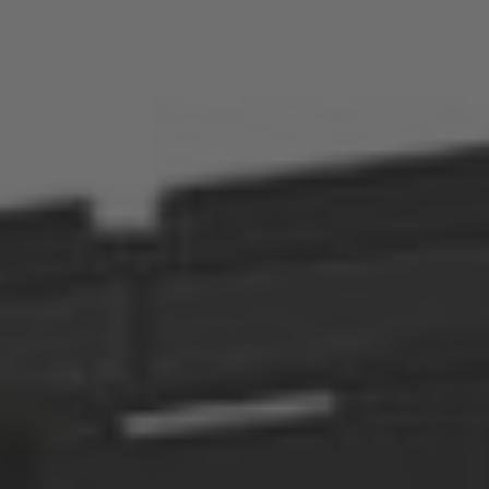
Österreich
Deutsch
Polska
Polski
Türkiye
Türkçe
English Neutral