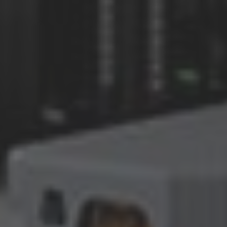
AMERICA
Brasil
Português
United States
English
ASIA/PACIFIC
Australia
English