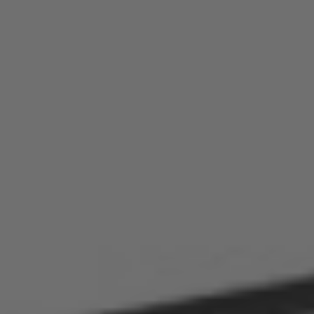
EUROPE
Belgium
Nederlands
Français
Deutsch
Česká republika
Cesko
Deutschland
Deutsch
España