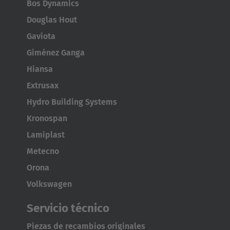
Bos Dynamics
Douglas Hout
Japan
Gaviota
Japanese
Giménez Ganga
Türkiye
Hiansa
Türkçe
Extrusax
Hydro Building Systems
Kronospan
Lamiplast
Metecno
Orona
Volkswagen
Servicio técnico
Piezas de recambios originales