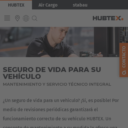
Pasar
Imagen
HUBTEX
Air Cargo
stabau
al
contenido
principal
INTERNATIONAL
CONTACTO
English
Deutsch
SEGURO DE VIDA PARA SU
Español
VEHÍCULO
Français
MANTENIMIENTO Y SERVICIO TÉCNICO INTEGRAL
¿Un seguro de vida para un vehículo? ¡Sí, es posible! Por
medio de revisiones periódicas garantizará el
funcionamiento correcto de su vehículo HUBTEX. Un
concepto de mantenimiento a su medida le ofrece una