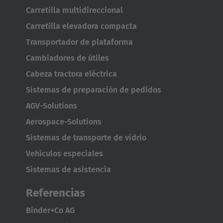
Carretilla multidireccional
Carretilla elevadora compacta
Transportador de plataforma
Cambiadores de útiles
AMERICA
Cabeza tractora eléctrica
Sistemas de preparación de pedidos
Brasil
AGV-Solutions
Português
Aerospace-Solutions
United States
Sistemas de transporte de vidrio
English
Vehículos especiales
Sistemas de asistencia
ASIA/PACIFIC
Referencias
Australia
Binder+Co AG
English