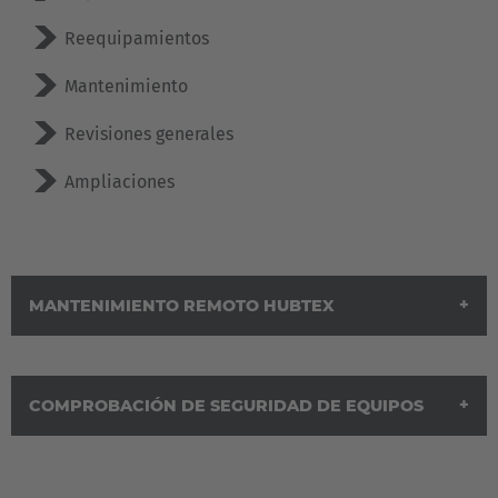
Nederlands
Français
Deutsch
Reequipamientos
Česká republika
Mantenimiento
Cesko
Revisiones generales
Deutschland
Ampliaciones
Deutsch
España
Español
MANTENIMIENTO REMOTO HUBTEX
France
Français
COMPROBACIÓN DE SEGURIDAD DE EQUIPOS
Great Britain
English