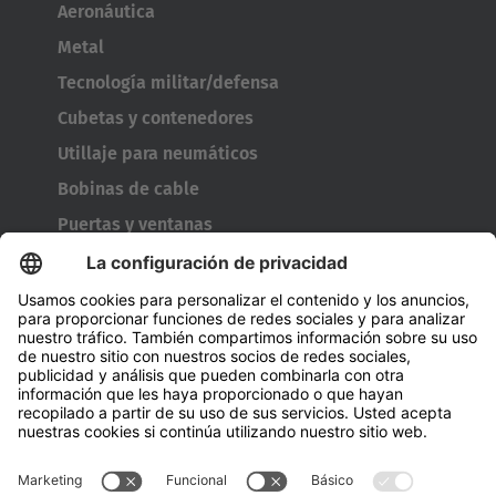
Aeronáutica
Metal
Tecnología militar/defensa
Cubetas y contenedores
Utillaje para neumáticos
Bobinas de cable
Puertas y ventanas
Empresa
A cerca de Hubtex
Acerca de HUBTEX Solutions Spain
Sostenibilidad
Sucursales
Contact