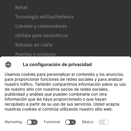
Metal
Tecnología militar/defensa
Cubetas y contenedores
Utillaje para neumáticos
Bobinas de cable
Puertas y ventanas
Empresa
A cerca de Hubtex
Acerca de HUBTEX Solutions Spain
Sostenibilidad
Sucursales
Contact
Conocimiento