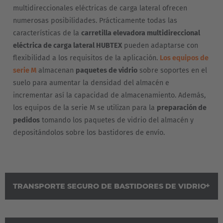
multidireccionales eléctricas de carga lateral ofrecen
numerosas posibilidades. Prácticamente todas las
características de la
carretilla elevadora multidireccional
eléctrica de carga lateral HUBTEX
pueden adaptarse con
flexibilidad a los requisitos de la aplicación.
Los equipos de
serie M
almacenan
paquetes de vidrio
sobre soportes en el
suelo para aumentar la densidad del almacén e
incrementar así la capacidad de almacenamiento. Además,
los equipos de la serie M se utilizan para la
preparación de
EUROPE
pedidos
tomando los paquetes de vidrio del almacén y
depositándolos sobre los bastidores de envío.
Belgium
Nederlands
Français
Deutsch
Česká republika
TRANSPORTE SEGURO DE BASTIDORES DE VIDRIO
Cesko
Deutschland