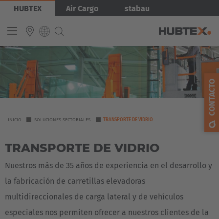
Pasar
Imagen
HUBTEX
Air Cargo
stabau
al
contenido
principal
INTERNATIONAL
CONTACTO
English
Deutsch
Español
YOU
INICIO
SOLUCIONES SECTORIALES
TRANSPORTE DE VIDRIO
ARE
Français
TRANSPORTE DE VIDRIO
HERE
Nuestros más de 35 años de experiencia en el desarrollo y
la fabricación de carretillas elevadoras
multidireccionales de carga lateral y de vehículos
especiales nos permiten ofrecer a nuestros clientes de la