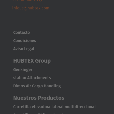
infous@hubtex.com
Contacto
Condiciones
Aviso Legal
HUBTEX Group
Genkinger
AMERICA
stabau Attachments
Brasil
Dimos Air Cargo Handling
Português
Nuestros Productos
United States
Carretilla elevadora lateral multidireccional
English