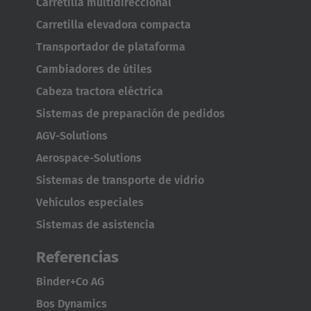
Carretilla multidireccional
Carretilla elevadora compacta
ASIA/PACIFIC
Transportador de plataforma
Australia
Cambiadores de útiles
English
Cabeza tractora eléctrica
Sistemas de preparación de pedidos
Japan
AGV-Solutions
Japanese
Aerospace-Solutions
Türkiye
Sistemas de transporte de vidrio
Türkçe
Vehículos especiales
Sistemas de asistencia
Referencias
Binder+Co AG
Bos Dynamics