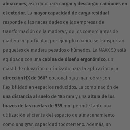
Great Britain
almacenes
, así como para
cargar y descargar camiones en
English
el exterior
. La
mayor capacidad de carga residual
responde a las necesidades de las empresas de
Italia
transformación de la madera y de los comerciantes de
Italiano
madera en particular, por ejemplo cuando se transportan
Luxembourg
paquetes de madera pesados o húmedos. La MAXX 50 está
Français
Deutsch
equipada con una
cabina de diseño ergonómico
, un
mástil de elevación optimizado para la aplicación y la
Nederland
dirección HX de 360°
opcional para maniobrar con
Nederlands
flexibilidad en espacios reducidos. La combinación de
Österreich
una distancia al suelo de 185 mm
y una
altura de los
Deutsch
brazos de las ruedas de 535
mm permite tanto una
utilización eficiente del espacio de almacenamiento
Polska
como una gran capacidad todoterreno. Además, un
Polski