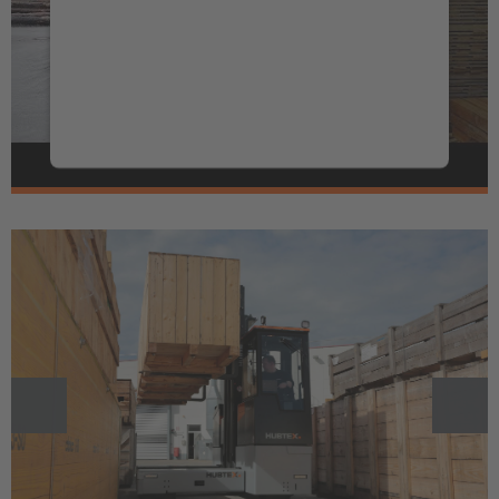
Utilizamos un servicio de terceros para
estaremos encantados de asesorarle personalmente.
Juntos aclararemos sus necesidades y encontraremos
incrustar contenido de vídeo que puede
el concepto de vehículo adecuado.
recopilar datos sobre su actividad. Le rogamos
que revise los detalles y acepte el servicio para
MÁS
ver este vídeo.
Más información
Aceptar
Powered by
Usercentrics Consent Management
Platform