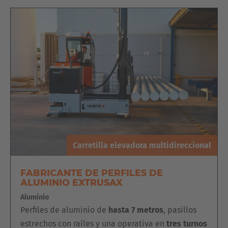
English
ASIA/PACIFIC
Australia
English
Japan
Japanese
Türkiye
Carretilla elevadora multidireccional
Türkçe
FABRICANTE DE PERFILES DE
ALUMINIO EXTRUSAX
Aluminio
Perfiles de aluminio de
hasta 7 metros
, pasillos
estrechos con raíles y una operativa en
tres turnos