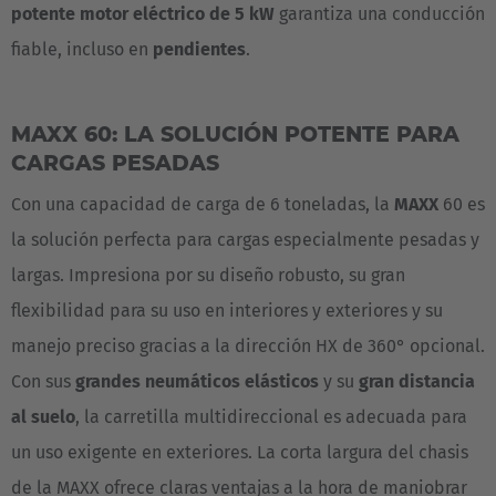
potente motor eléctrico de 5 kW
garantiza una conducción
Türkiye
fiable, incluso en
pendientes
.
Türkçe
English Neutral
MAXX 60: LA SOLUCIÓN POTENTE PARA
CARGAS PESADAS
Con una capacidad de carga de 6 toneladas, la
MAXX
60 es
la solución perfecta para cargas especialmente pesadas y
largas. Impresiona por su diseño robusto, su gran
flexibilidad para su uso en interiores y exteriores y su
manejo preciso gracias a la dirección HX de 360° opcional.
Con sus
grandes neumáticos elásticos
y su
gran distancia
al suelo
, la carretilla multidireccional es adecuada para
un uso exigente en exteriores. La corta largura del chasis
de la MAXX ofrece claras ventajas a la hora de maniobrar