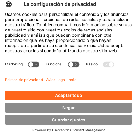
infous@hubtex.com
Contacto
Condiciones
Aviso Legal
HUBTEX Group
Genkinger
stabau Attachments
Dimos Air Cargo Handling
Nuestros Productos
Carretilla elevadora lateral multidireccional
Carretilla multidireccional