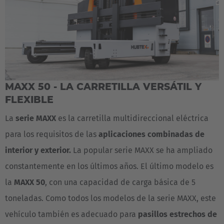
EUROPE
Belgium
Nederlands
Français
Deutsch
Česká republika
Cesko
MAXX 50 - LA CARRETILLA VERSÁTIL Y
FLEXIBLE
Deutschland
La
serie MAXX
es la carretilla multidireccional eléctrica
Deutsch
para los requisitos de las
aplicaciones combinadas de
España
interior y exterior.
La popular serie MAXX se ha ampliado
Español
constantemente en los últimos años. El último modelo es
la
MAXX 50
, con una capacidad de carga básica de 5
France
toneladas. Como todos los modelos de la serie MAXX, este
Français
vehículo también es adecuado para
pasillos estrechos de