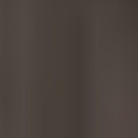
EUROPE
Belgium
Nederlands
Français
Deutsch
Česká republika
Cesko
Deutschland
Deutsch
España
Español
France
Français