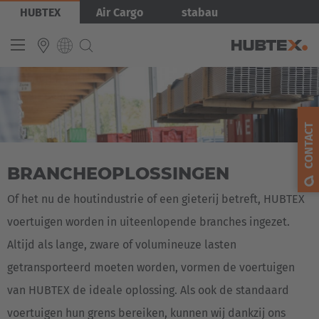
Overslaan
Afbeelding
HUBTEX
Air Cargo
stabau
en
naar
de
inhoud
gaan
INTERNATIONAL
English
CONTACT
Deutsch
BRANCHEOPLOSSINGEN
Español
Français
Of het nu de houtindustrie of een gieterij betreft, HUBTEX
voertuigen worden in uiteenlopende branches ingezet.
Altijd als lange, zware of volumineuze lasten
getransporteerd moeten worden, vormen de voertuigen
van HUBTEX de ideale oplossing. Als ook de standaard
voertuigen hun grens bereiken, kunnen wij dankzij ons