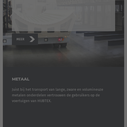
Deutschland
Deutsch
España
Español
MEER
France
Français
Great Britain
English
METAAL
Juist bij het transport van lange, zware en volumineuze
Italia
metalen onderdelen vertrouwen de gebruikers op de
Italiano
voertuigen van HUBTEX.
Luxembourg
Français
Deutsch