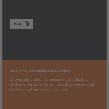
Nederland
Nederlands
MEER
Österreich
Deutsch
Polska
Polski
Türkiye
BAK- EN CONTAINERTRANSPORT
Türkçe
Zuiveringsinstallaties, afvalverbrandingsinstallaties en
afvalverwerkers gebruiken voor hun logistiek proces vooral
English Neutral
bakken en containers als ladingsdragers.