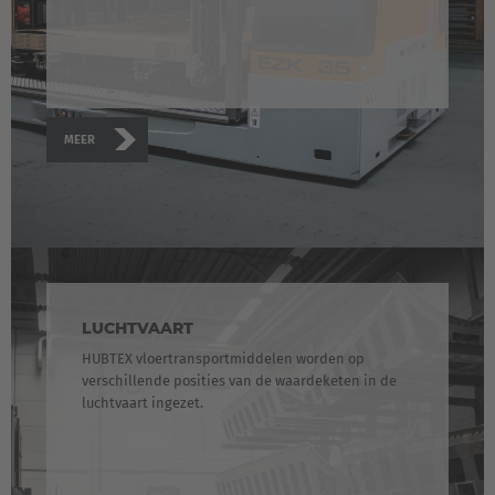
MEER
EUROPE
Belgium
LUCHTVAART
Nederlands
Français
Deutsch
HUBTEX vloertransportmiddelen worden op
verschillende posities van de waardeketen in de
luchtvaart ingezet.
Česká republika
Cesko