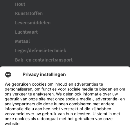
Hout
Kunststoffen
Levensmiddelen
Luchtvaart
Metaal
Leger/defensietechniek
Bak- en containertransport
Bandengereedschap
Kabelhaspeltransporter
Deuren en ramen
Bedrijf
Over Hubtex
Duurzaamheid