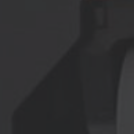
AMERICA
Brasil
Português
United States
English
ASIA/PACIFIC