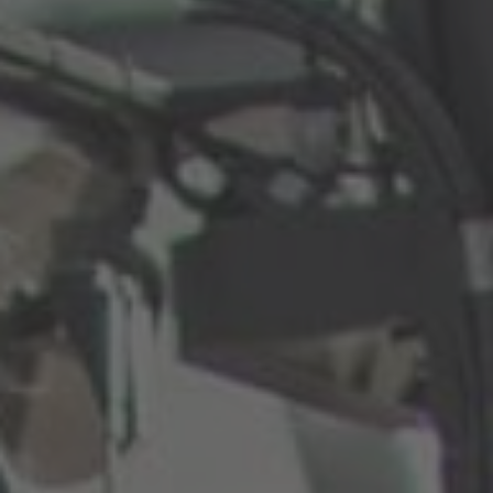
EUROPE
Belgium
Nederlands
Français
Deutsch
Česká republika
Cesko
Deutschland
Deutsch