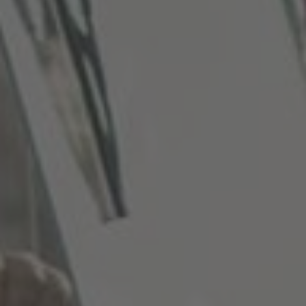
Nederlands
Österreich
Deutsch
Polska
Polski
Türkiye
Türkçe
English Neutral