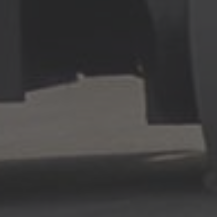
Australia
English
Japan
Japanese
Türkiye
Türkçe