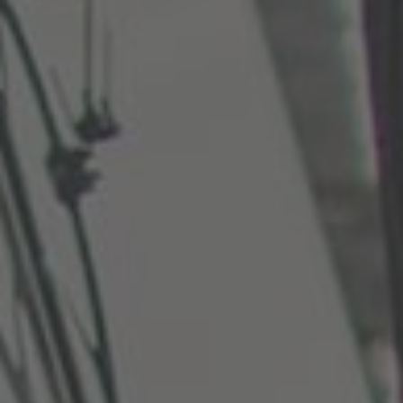
España
Español
France
Français
Great Britain
English
Italia
Italiano
Luxembourg
Français
Deutsch
Nederland