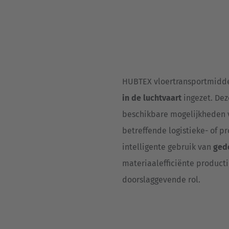
Deutsch
ña
Polska
Polski
e
Türkiye
HUBTEX vloertransportmidde
Türkçe
in de luchtvaart
ingezet. Dez
 Britain
beschikbare mogelijkheden v
English Neutral
betreffende logistieke- of 
intelligente gebruik van
gede
materiaalefficiënte product
doorslaggevende rol.