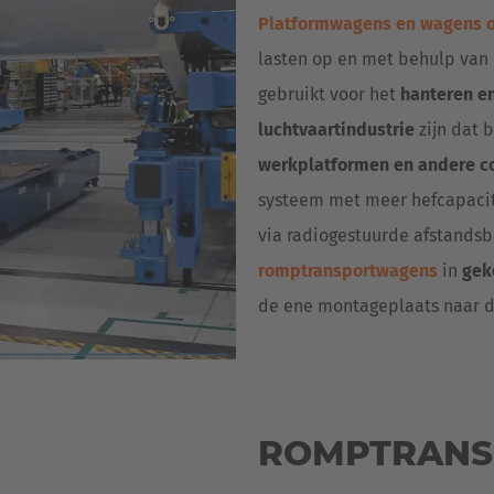
Platformwagens en wagens 
lasten op en met behulp van 
gebruikt voor het
hanteren en
luchtvaartindustrie
zijn dat 
werkplatformen en andere 
systeem met meer hefcapacit
via radiogestuurde afstands
romptransportwagens
in
gek
de ene montageplaats naar 
ROMPTRANS