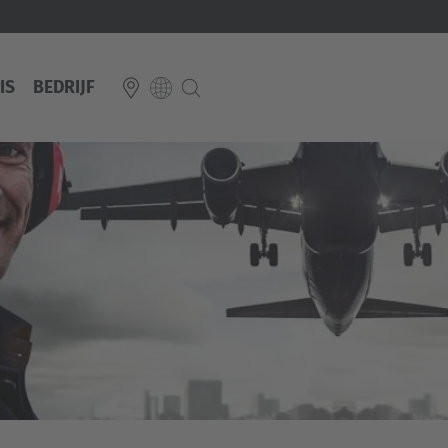
IS
BEDRIJF
E
Italiano
ium
ds
Français
Deutsch
Luxembourg
Français
Deutsch
 republika
Nederland
Nederlands
schland
Österreich