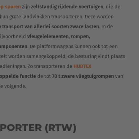
op sporen
zijn
zelfstandig rijdende voertuigen
, die de
hun grote laadvlakken transporteren. Deze worden
 transport van allerlei soorten zware lasten
. In de
bijvoorbeeld
vleugelelementen, rompen,
componenten
. De platformwagens kunnen ook tot een
eit worden samengekoppeld, de besturing vindt plaats
bedieningen. Zo transporteren de
HUBTEX
oppelde functie
de tot
70 t zware vliegtuigrompen
van
de volgende.
PORTER (RTW)