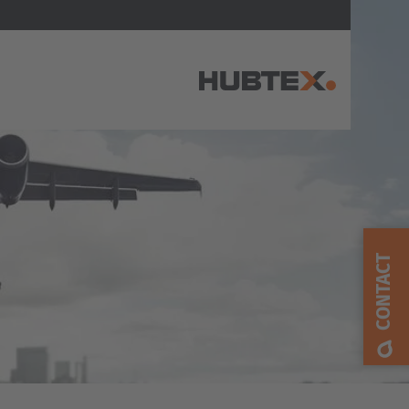
AMERICA
Brasil
Português
CONTACT
United States
English
ASIA/PACIFIC