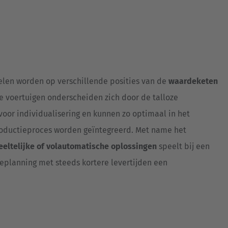
Australia
English
Japan
Japanese
len worden op verschillende posities van de
waardeketen
Türkiye
e voertuigen onderscheiden zich door de talloze
Türkçe
oor individualisering en kunnen zo optimaal in het
productieproces worden geïntegreerd. Met name het
eltelijke of volautomatische oplossingen
speelt bij een
ieplanning met steeds kortere levertijden een