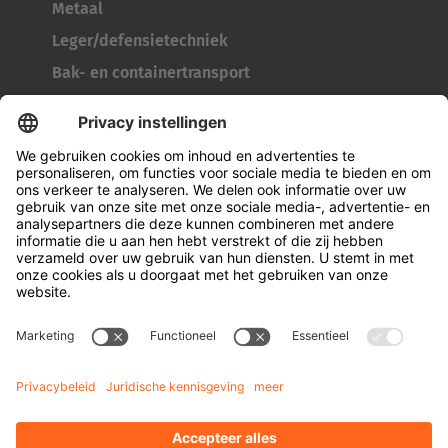
Metaal
Leger/defensietechniek
Bak- en containertransport
Bandengereedschap
Kabelhaspeltransporter
Deuren en ramen
Bedrijf
Over Hubtex
Duurzaamheid
Vestigingen
Contactpersonen
Kennis
Downloads