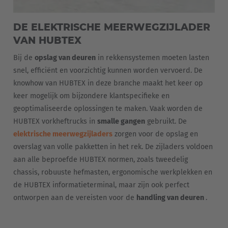
DE ELEKTRISCHE MEERWEGZIJLADER
VAN HUBTEX
Bij de
opslag van deuren
in rekkensystemen moeten lasten
snel, efficiënt en voorzichtig kunnen worden vervoerd. De
knowhow van HUBTEX in deze branche maakt het keer op
keer mogelijk om bijzondere klantspecifieke en
EUROPE
geoptimaliseerde oplossingen te maken. Vaak worden de
HUBTEX vorkheftrucks in
smalle gangen
gebruikt. De
Belgium
elektrische meerwegzijladers
zorgen voor de opslag en
Nederlands
Français
Deutsch
overslag van volle pakketten in het rek. De zijladers voldoen
aan alle beproefde HUBTEX normen, zoals tweedelig
Česká republika
chassis, robuuste hefmasten, ergonomische werkplekken en
Cesko
de HUBTEX informatieterminal, maar zijn ook perfect
ontworpen aan de vereisten voor de
handling van deuren
.
Deutschland
Deutsch