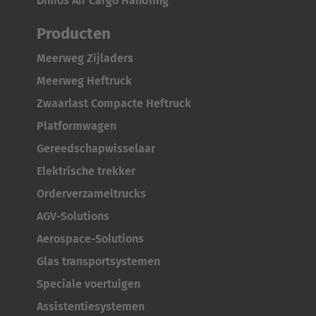
Dimos Air Cargo Handling
Australia
Producten
English
Meerweg Zijladers
Meerweg Heftruck
Japan
Zwaarlast Compacte Heftruck
Japanese
Platformwagen
Türkiye
Gereedschapwisselaar
Türkçe
Elektrische trekker
Orderverzameltrucks
AGV-Solutions
Aerospace-Solutions
Glas transportsystemen
Speciale voertuigen
Assistentiesystemen