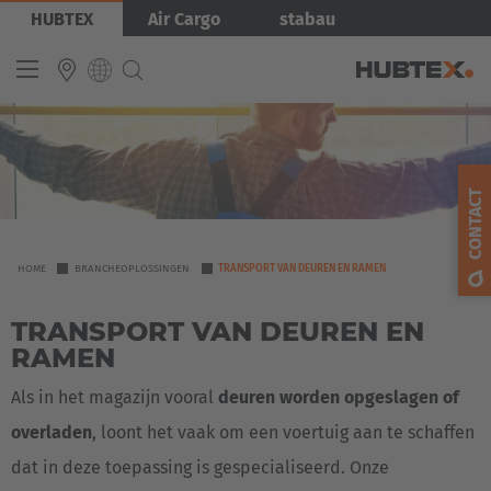
Overslaan
Afbeelding
HUBTEX
Air Cargo
stabau
en
naar
de
inhoud
gaan
INTERNATIONAL
English
CONTACT
Deutsch
Español
YOU
HOME
BRANCHEOPLOSSINGEN
TRANSPORT VAN DEUREN EN RAMEN
ARE
Français
TRANSPORT VAN DEUREN EN
HERE
RAMEN
Als in het magazijn vooral
deuren worden opgeslagen of
overladen
, loont het vaak om een voertuig aan te schaffen
dat in deze toepassing is gespecialiseerd. Onze