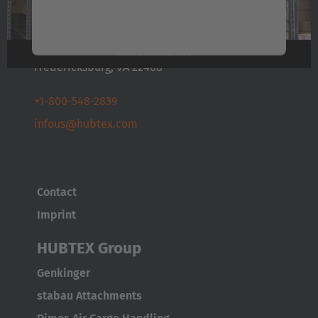
HUBTEX North America Inc.
video te bekijken.
20 Joseph Mills Dr
Meer informatie
Fredericksburg, VA 22408
Accepteren
+1-800-548-2839
Powered by
Usercentrics Consent Management
infous@hubtex.com
Platform
AMERICA
Contact
Brasil
Imprint
Português
HUBTEX Group
United States
Genkinger
English
stabau Attachments
ASIA/PACIFIC