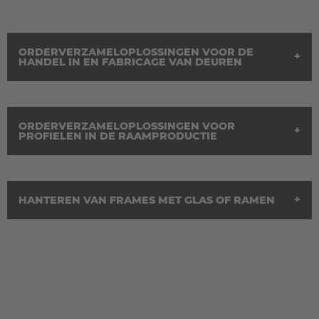
España
Español
ORDERVERZAMELOPLOSSINGEN VOOR DE
HANDEL IN EN FABRICAGE VAN DEUREN
France
Français
ORDERVERZAMELOPLOSSINGEN VOOR
PROFIELEN IN DE RAAMPRODUCTIE
Great Britain
English
Italia
HANTEREN VAN FRAMES MET GLAS OF RAMEN
Italiano
Luxembourg
Français
Deutsch
Nederland