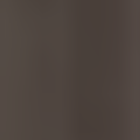
Great Britain
English
Italia
Italiano
Luxembourg
Français
Deutsch
Nederland
Nederlands
Österreich
Deutsch
Polska
Polski