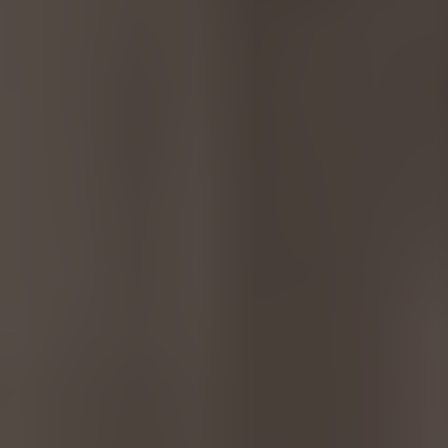
EUROPE
Belgium
Nederlands
Français
Deutsch
Česká republika
Cesko
Deutschland
Deutsch
España
Español
France
Français