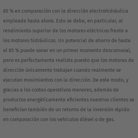
Nederlands
Français
Deutsch
85 % en comparación con la dirección electrohidráulica
Česká republika
empleada hasta ahora. Esto se debe, en particular, al
Cesko
rendimiento superior de los motores eléctricos frente a
los motores hidráulicos. Un potencial de ahorro de hasta
Deutschland
el 85 % puede sonar en un primer momento descomunal,
Deutsch
pero es perfectamente realista puesto que los motores de
España
dirección únicamente trabajan cuando realmente se
Español
ejecutan movimientos con la dirección. De este modo, y
gracias a los costes operativos menores, además de
France
productos energéticamente eficientes nuestros clientes se
Français
benefician también de un retorno de la inversión rápido
Great Britain
en comparación con los vehículos diésel o de gas.
English