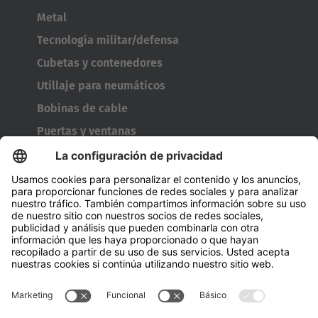
Metal
Tecnología militar/defensa
Cubetas y contenedores
Utillaje para neumáticos
Bobinas de cable
Puertas y ventanas
Empresa
A cerca de Hubtex
Acerca de HUBTEX Solutions Spain
Sostenibilidad
Sucursales
Contact
Conocimiento