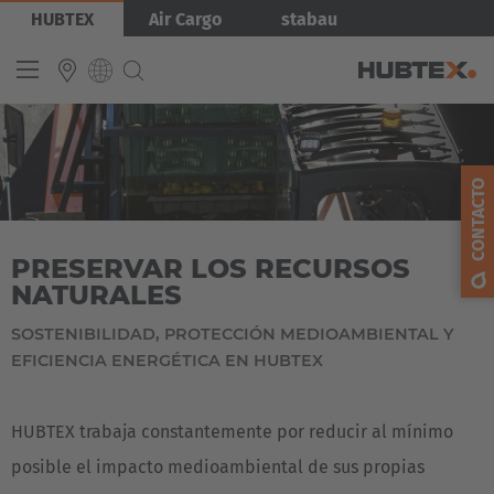
Pasar
Imagen
HUBTEX
Air Cargo
stabau
al
contenido
principal
INTERNATIONAL
CONTACTO
English
Deutsch
PRESERVAR LOS RECURSOS
Español
NATURALES
Français
SOSTENIBILIDAD, PROTECCIÓN MEDIOAMBIENTAL Y
EFICIENCIA ENERGÉTICA EN HUBTEX
HUBTEX trabaja constantemente por reducir al mínimo
posible el impacto medioambiental de sus propias