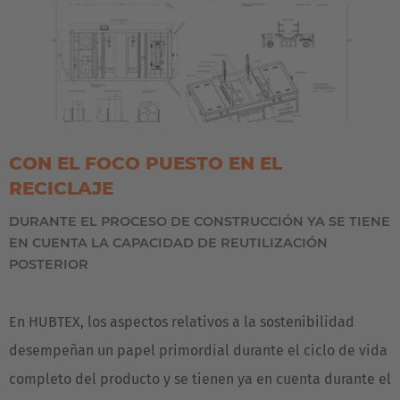
Italia
Italiano
Luxembourg
Français
Deutsch
Nederland
CON EL FOCO PUESTO EN EL
Nederlands
RECICLAJE
Österreich
DURANTE EL PROCESO DE CONSTRUCCIÓN YA SE TIENE
EN CUENTA LA CAPACIDAD DE REUTILIZACIÓN
Deutsch
POSTERIOR
Polska
Polski
En HUBTEX, los aspectos relativos a la sostenibilidad
desempeñan un papel primordial durante el ciclo de vida
Türkiye
completo del producto y se tienen ya en cuenta durante el
Türkçe