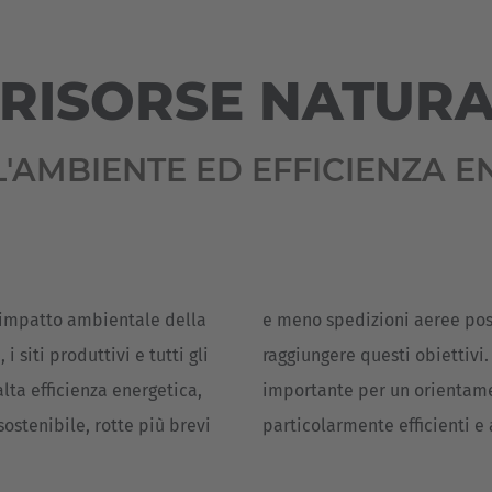
Deutsch
ña
Polska
 RISORSE NATURA
Polski
e
Türkiye
LL'AMBIENTE ED EFFICIENZA 
Türkçe
 Britain
English Neutral
l’impatto ambientale della
e meno spedizioni aeree pos
i siti produttivi e tutti gli
raggiungere questi obiettivi.
alta efficienza energetica,
importante per un orientame
sostenibile, rotte più brevi
particolarmente efficienti e 