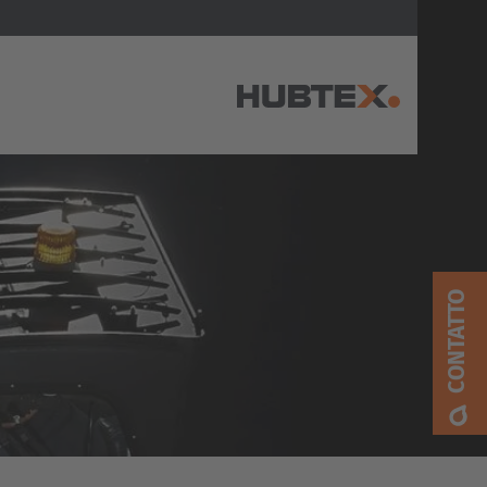
AMERICA
Brasil
Português
CONTATTO
United States
English
ASIA/PACIFIC