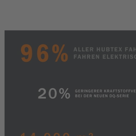
TAMBURI
AVVOLGICAVO
TRASPORTO
DEL
VETRO
TRASPORTO
DI
CASSONI
E
CONTENITORI
UTENSILI
PER
PNEUMATICI