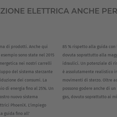
AZIONE ELETTRICA ANCHE PER
ma di prodotti. Anche qui
85 % rispetto alla guida con l
n esempio sono state nel 2015
dovuta soprattutto alla maggi
ergetica nei nostri carrelli
idraulici. Un potenziale di 
viluppo del sistema sterzante
è assolutamente realistico in
riduzione dei consumi. La
movimenti di sterzo. Oltre ad
o di energia fino al 25%. Un
possono godere anche di un ra
 nostro nuovo sistema
gas, dovuto soprattutto ai mi
ttrici PhoeniX. L’impiego
a guida fino all’