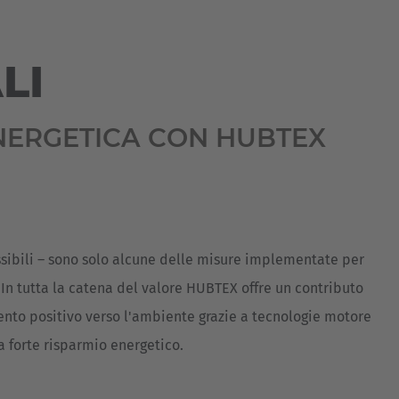
Australia
English
LI
Japan
Japanese
ENERGETICA CON HUBTEX
Türkiye
Türkçe
sibili – sono solo alcune delle misure implementate per
 In tutta la catena del valore HUBTEX offre un contributo
nto positivo verso l'ambiente grazie a tecnologie motore
a forte risparmio energetico.