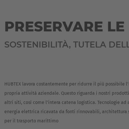
MOVER
FOTOVOLTAICO
PESANTI
FILIALI
Espa
MICROSITE
FONDERIE
TRASPORTATORI
COMMISSIONATORI
Español
REFERENTI
PER
PRESERVARE LE
E
INDUSTRIA
CARICHI
PICKING
ALIMENTARE
PESANTI
Franc
AUTOMAZIONE
INDUSTRIA
Français
SISTEMI
SOSTENIBILITÀ, TUTELA DE
DELLE
DI
REFERENZE
LAMIERE
COMMISSIONAMENTO
Great
LEGNO
VEICOLI
English
SPECIALI
MATERIALI
Italia
DA
ASSISTANCE
COSTRUZIONE
HUBTEX lavora costantemente per ridurre il più possibile 
SYSTEMS
NUOVO
propria attività aziendale. Questo riguarda i nostri prodotti, 
METALLI
REFERENZE
altri siti, così come l’intera catena logistica. Tecnologie ad 
PLASTICA
energia elettrica ricavata da fonti rinnovabili, architettura 
CARRELLI
ELEVATORI
PORTE
per il trasporto marittimo
USATI
E
FINESTRE