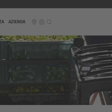
ZA
AZIENDA
E
Italiano
ium
ds
Français
Deutsch
Luxembourg
Français
Deutsch
 republika
Nederland
Nederlands
schland
Österreich