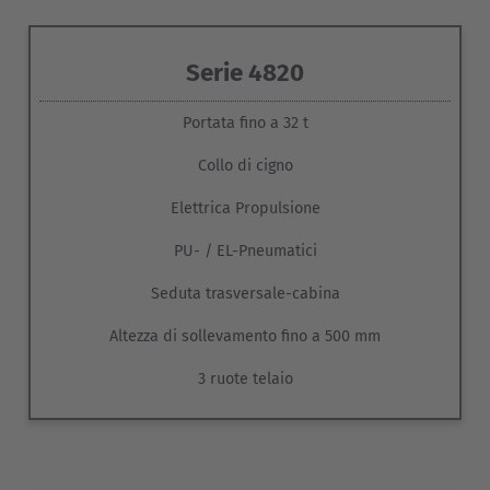
mediante il collo di cigno, è possibile gestire trasporti con
strettoie
.
pesi che variano
dalle 32 alle 50 tonnellate
.
La possibilità di selezionare
due diversi tipi di pneumatici
(PU e EL) permette di impiegare le nostre cabine di traino
Serie 4820
elettriche, in funzione del peso del carico, sia per un
impiego interno ed esterno combinato
che su
Portata fino a 32 t
pavimentazioni industriali.
Collo di cigno
Elettrica Propulsione
PU- / EL-Pneumatici
Seduta trasversale-cabina
Altezza di sollevamento fino a 500 mm
3 ruote telaio