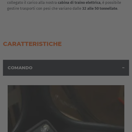
España
collegato il carico alla nostra
cabina di traino elettrica
, è possibile
gestire trasporti con pesi che variano dalle
32 alle 50 tonnellate
.
Español
France
Français
CARATTERISTICHE
Great Britain
English
COMANDO
Italia
Italiano
Luxembourg
Français
Deutsch
Nederland
Nederlands