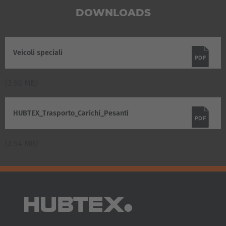
DOWNLOADS
Veicoli speciali
(3.98 MB)
AMERICA
Brasil
HUBTEX_Trasporto_Carichi_Pesanti
Português
(2.54 MB)
United States
English
ASIA/PACIFIC
Australia