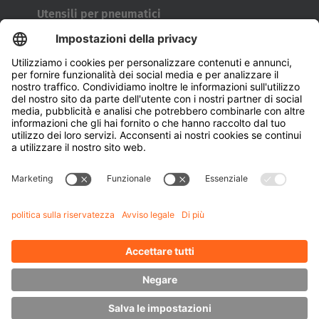
Utensili per pneumatici
Tamburi avvolgicavo
Porte e finestre
Azienda
Chi siamo
Sostenibilità
Filiali
Referenti
Conoscenza
Downloads
Gestione energetica
Carrelli elevatori laterali