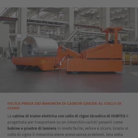
EUROPE
Belgium
Nederlands
Français
Deutsch
Česká republika
Cesko
FACILE PRESA DEI RIMORCHI DI CARICHI GRAZIE AL COLLO DI
CIGNO
Deutschland
La
cabina di traino elettrica con collo di cigno idraulico di HUBTEX
è
progettata per trasportare su un rimorchio carichi pesanti come
Deutsch
bobine e piastre di lamiera
in modo facile, veloce e sicuro. Grazie al
collo di cigno il rimorchio viene preso senza problemi. Una volta