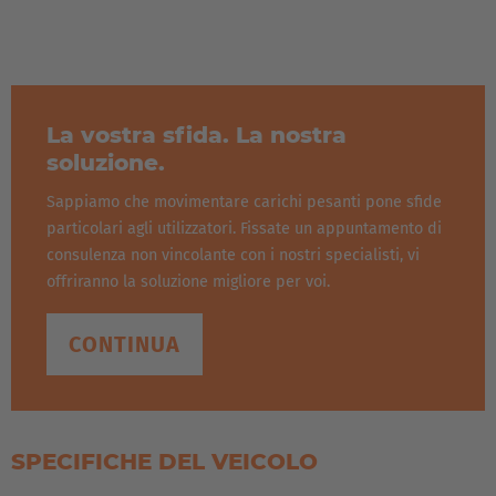
La vostra sfida. La nostra
soluzione.
Sappiamo che movimentare carichi pesanti pone sfide
particolari agli utilizzatori. Fissate un appuntamento di
consulenza non vincolante con i nostri specialisti, vi
offriranno la soluzione migliore per voi.
CONTINUA
Il nome è tutto un programma. Grazie alle sue caratteristiche
di progettazione, il collo di cigno idraulico può raggiungere
un’
altezza di sollevamento variabile fino a 500 mm
. Questo
La base del veicolo è costituita da un
telaio a tre punti
, che
rende il
processo di accoppiamento automatico
dei
grazie al suo
piccolo raggio di sterzata
può essere
SPECIFICHE DEL VEICOLO
rimorchi ancora più semplice. Una volta accoppiato il carico
manovrato facilmente anche dove vi sono
complicate