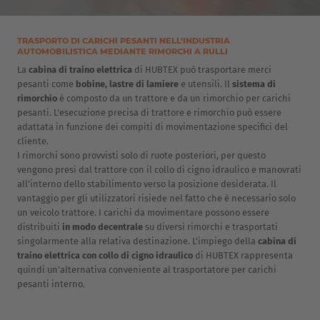
TRASPORTO DI CARICHI PESANTI NELL’INDUSTRIA
AUTOMOBILISTICA MEDIANTE RIMORCHI A RULLI
La
cabina di traino elettrica
di HUBTEX può trasportare merci
pesanti come
bobine, lastre di lamiere
e utensili. Il
sistema di
rimorchio
è composto da un trattore e da un rimorchio per carichi
pesanti. L'esecuzione precisa di trattore e rimorchio può essere
adattata in funzione dei compiti di movimentazione specifici del
cliente.
I rimorchi sono provvisti solo di ruote posteriori, per questo
vengono presi dal trattore con il collo di cigno idraulico e manovrati
all’interno dello stabilimento verso la posizione desiderata. Il
vantaggio per gli utilizzatori risiede nel fatto che è necessario solo
un veicolo trattore. I carichi da movimentare possono essere
distribuiti
in modo decentrale
su diversi rimorchi e trasportati
singolarmente alla relativa destinazione. L’impiego della
cabina di
traino elettrica con collo di cigno idraulico
di HUBTEX rappresenta
quindi un’alternativa conveniente al trasportatore per carichi
pesanti interno.