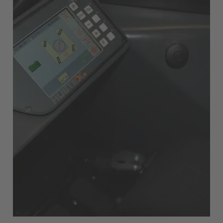
Österreich
Deutsch
Polska
Polski
Türkiye
Türkçe
English Neutral