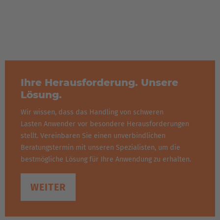
Ihre Herausforderung. Unsere
Lösung.
Wir wissen, dass das Handling von schweren
Lasten Anwender vor besondere Herausforderungen
stellt. Vereinbaren Sie einen unverbindlichen
Beratungstermin mit unseren Spezialisten, um die
bestmögliche Lösung für Ihre Anwendung zu erhalten.
Der Name ist hierbei Programm. Auf Grund seines
WEITER
Gestaltungsmerkmales kann der hydraulische Schwanenhals
eine
variable Hubhöhe von bis zu 500 mm
erreichen. Somit
Das Fahrzeug basiert auf einem
Dreipunkt-Fahrwerk
,