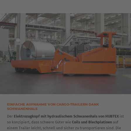
EINFACHE AUFNAHME VON CARGO-TRAILERN DANK
SCHWANENHALS
EUROPE
Der
Elektrozugkopf mit hydraulischem Schwanenhals von HUBTEX
ist
so konzipiert, dass schwere Güter wie
Coils und Blechplatinen
auf
einem Trailer leicht, schnell und sicher zu transportieren sind. Die
Belgium