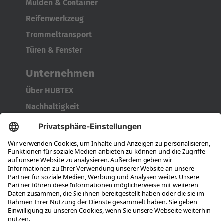
Mulden & Container
Reifenwerkzeug
Trommeltransport
Türen & Fenster
Unternehmen
Über HUBTEX
Nachhaltigkeit
Niederlassungen
Ansprechpartner
Karriere
Ausbildung
Berufseinsteiger & Erfahrene
Das bieten wir