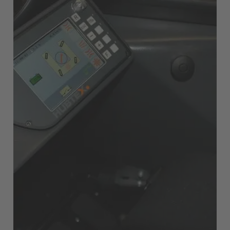
Italia
Italiano
Luxembourg
Français
Deutsch
Nederland
Nederlands
Österreich
Deutsch
Polska
Polski
Türkiye