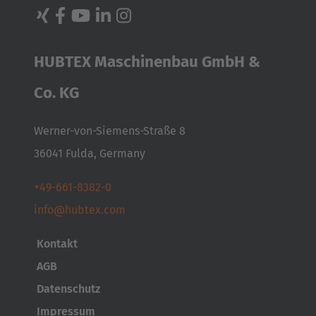
HUBTEX Maschinenbau GmbH &
Co. KG
AMERICA
Werner-von-Siemens-Straße 8
36041 Fulda, Germany
Brasil
Português
+49-661-8382-0
info@hubtex.com
United States
English
Kontakt
AGB
ASIA/PACIFIC
Datenschutz
Impressum
Australia