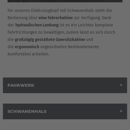
Türkçe
Für unseren Elektrozugkopf mit Schwanenhals steht die
English Neutral
Bedienung über
eine Fahrerkabine
zur Verfügung. Dank
der
hydraulischen Lenkung
ist es ein Leichtes komplexe
Fahrtrichtungen zu bewältigen, zudem lässt es sich durch
die
großzügig gestaltete Quersitzkabine
und
die
ergonomisch
angeordneten Bedienelemente
komfortabel arbeiten.
FAHRWERK
SCHWANENHALS