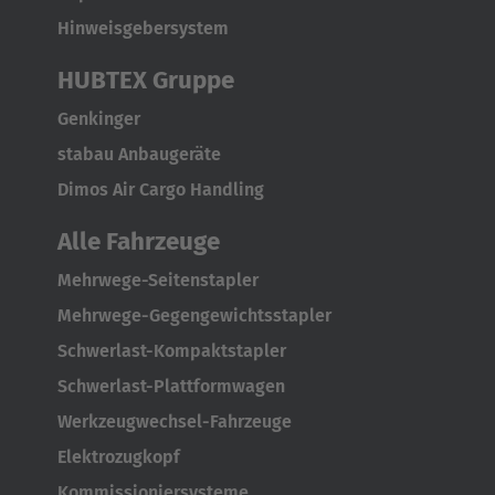
Hinweisgebersystem
English
HUBTEX Gruppe
Japan
Japanese
Genkinger
stabau Anbaugeräte
Türkiye
Dimos Air Cargo Handling
Türkçe
Alle Fahrzeuge
Mehrwege-Seitenstapler
Mehrwege-Gegengewichtsstapler
Schwerlast-Kompaktstapler
Schwerlast-Plattformwagen
Werkzeugwechsel-Fahrzeuge
Elektrozugkopf
Kommissioniersysteme