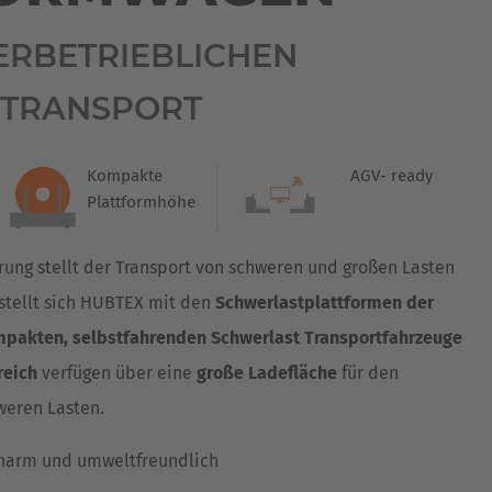
Australia
English
ERBETRIEBLICHEN
Japan
TRANSPORT
Japanese
Kompakte
AGV- ready
Türkiye
Plattformhöhe
Türkçe
ung stellt der Transport von schweren und großen Lasten
 stellt sich HUBTEX mit den
Schwerlastplattformen der
pakten, selbstfahrenden Schwerlast Transportfahrzeuge
reich
verfügen über eine
große Ladefläche
für den
weren Lasten.
charm und umweltfreundlich