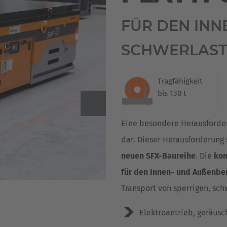
Deutsch
ña
FÜR DEN INN
Polska
SCHWERLAST
Polski
e
Türkiye
Tragfähigkeit
Türkçe
bis 130 t
 Britain
English Neutral
Eine besondere Herausforder
dar. Dieser Herausforderung
neuen SFX-Baureihe
. Die
kom
für den Innen- und Außenbe
Transport von sperrigen, sch
Elektroantrieb, geräus