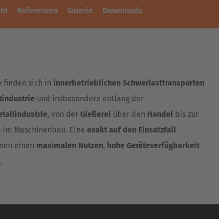
ht
Referenzen
Galerie
Downloads
 finden sich in
innerbetrieblichen Schwerlasttransporten
tindustrie
und insbesondere entlang der
tallindustrie
, von der
Gießerei
über den
Handel
bis zur
se im Maschinenbau. Eine
exakt auf den Einsatzfall
hnen einen
maximalen Nutzen
,
hohe Geräteverfügbarkeit
t
.