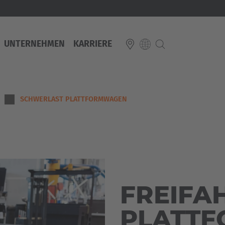
UNTERNEHMEN
KARRIERE
E
SCHWERLAST PLATTFORMWAGEN
Italiano
ium
ds
Français
Deutsch
Luxembourg
Français
Deutsch
 republika
Nederland
FREIFA
Nederlands
schland
PLATT
Österreich