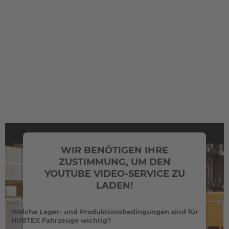
ASIA/PACIFIC
Australia
English
Japan
Japanese
Türkiye
Türkçe
WISSENSWERTES ZU
WIR BENÖTIGEN IHRE
TRANSPORTLÖSUNGEN FÜR DIE
ZUSTIMMUNG, UM DEN
YOUTUBE VIDEO-SERVICE ZU
KUNSTSTOFFINDUSTRIE
LADEN!
ANTWORTEN AUF HÄUFIG GESTELLTE FRAGEN
Wir verwenden einen Service eines
Welche Lager- und Produktionsbedingungen sind für
Drittanbieters, um Videoinhalte einzubetten.
HUBTEX Fahrzeuge wichtig?