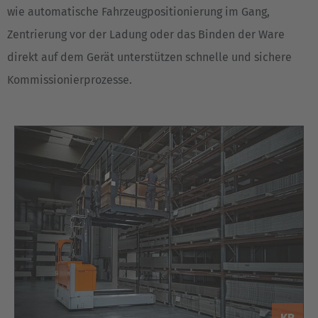
wie automatische Fahrzeugpositionierung im Gang,
English
Zentrierung vor der Ladung oder das Binden der Ware
Italia
direkt auf dem Gerät unterstützen schnelle und sichere
Italiano
Kommissionierprozesse.
Luxembourg
Français
Deutsch
Nederland
Nederlands
Österreich
Deutsch
Polska
Polski
KP