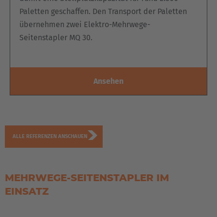
Paletten geschaffen. Den Transport der Paletten
übernehmen zwei Elektro-Mehrwege-
Seitenstapler MQ 30.
Ansehen
AMERICA
ALLE REFERENZEN ANSCHAUEN
Brasil
Português
MEHRWEGE-SEITENSTAPLER IM
EINSATZ
United States
English