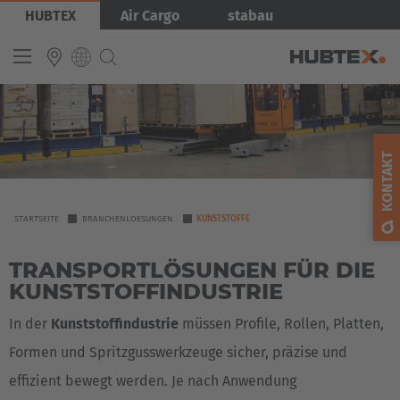
Direkt
Bild
HUBTEX
Air Cargo
stabau
zum
Inhalt
INTERNATIONAL
English
KONTAKT
Deutsch
Español
YOU
STARTSEITE
BRANCHENLOESUNGEN
KUNSTSTOFFE
ARE
Français
TRANSPORTLÖSUNGEN FÜR DIE
HERE
KUNSTSTOFFINDUSTRIE
In der
Kunststoffindustrie
müssen Profile, Rollen, Platten,
Formen und Spritzgusswerkzeuge sicher, präzise und
effizient bewegt werden. Je nach Anwendung