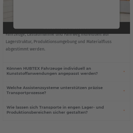
Dieser Service kann Daten zu Ihren Aktivitäten
sammeln. Bitte lesen Sie die Details durch und
Für effiziente Transportprozesse sind stabile Fahrwege,
stimmen Sie der Nutzung des Service zu, um
ausreichende Rangierflächen und klar definierte
Übergabepunkte wichtig. Je nach Anwendung können
dieses Video anzusehen.
Fahrzeuge, Lastaufnahme und Fahrweg individuell auf
Lagerstruktur, Produktionsumgebung und Materialfluss
Mehr Informationen
abgestimmt werden.
Akzeptieren
Können HUBTEX Fahrzeuge individuell an
Powered by
Usercentrics Consent Management
Kunststoffanwendungen angepasst werden?
Platform
Welche Assistenzsysteme unterstützen präzise
Transportprozesse?
Wie lassen sich Transporte in engen Lager- und
Produktionsbereichen sicher gestalten?