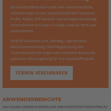
Die Kunststoffindustrie stellt sehr unterschiedliche
Anforderungen an den innerbetrieblichen Transport.
Profile, Rollen, GFK-Bauteile und Spritzgusswerkzeuge
unterscheiden sich stark in Länge, Gewicht, Form und
Lastaufnahme.
HUBTEX analysiert Last, Fahrweg, Lagerstruktur,
Maschinenanbindung, Umschlagsleistung und
Sicherheitsanforderungen und entwickelt daraus die
passende Fahrzeuglösung für Ihre Kunststofflogistik.
TERMIN VEREINBAREN
ANWENDERBERICHTE
DAS SAGEN UNSERE KUNDEN AUS DER KUNSTSTOFFINDUSTRIE ZU