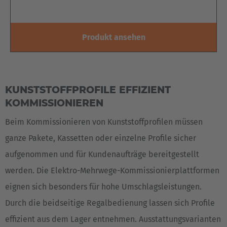
Belgium
Produkt ansehen
Nederlands
Français
Deutsch
Česká republika
Cesko
KUNSTSTOFFPROFILE EFFIZIENT
KOMMISSIONIEREN
Deutschland
Deutsch
Beim Kommissionieren von Kunststoffprofilen müssen
ganze Pakete, Kassetten oder einzelne Profile sicher
España
aufgenommen und für Kundenaufträge bereitgestellt
Español
werden. Die Elektro-Mehrwege-Kommissionierplattformen
France
eignen sich besonders für hohe Umschlagsleistungen.
Français
Durch die beidseitige Regalbedienung lassen sich Profile
effizient aus dem Lager entnehmen. Ausstattungsvarianten
Great Britain