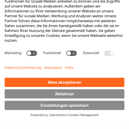
Niederlassungen
Ansprechpartner
Karriere
Ausbildung
Berufseinsteiger & Erfahrene
Das bieten wir
Das ist HUBTEX
Stellenangebote
Wissen
Downloads
Energiemanagement
Outdoor Stapler
Seitenstapler