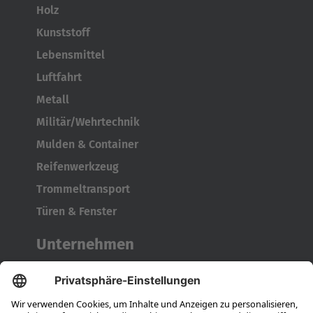
Holz
Kunststoff
Lebensmittel
Luftfahrt
Metall
Militär/Wehrtechnik
Mulden & Container
Reifenwerkzeug
Trommeltransport
Türen & Fenster
Unternehmen
Über HUBTEX
Nachhaltigkeit